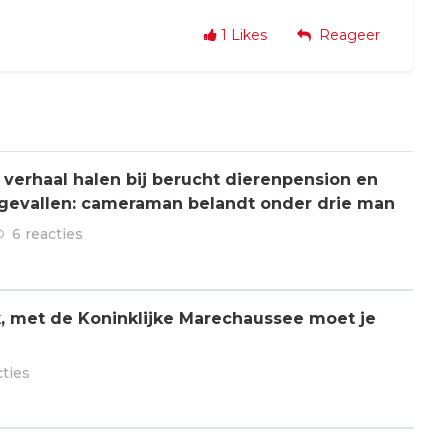
1
Likes
Reageer
verhaal halen bij berucht dierenpension en
ngevallen: cameraman belandt onder drie man
6 reacties
jk, met de Koninklijke Marechaussee moet je
cties