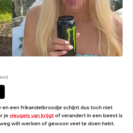
feed
 en een frikandelbroodje schijnt dus toch niet
ar je
vleugels van krijgt
of verandert in een beest is
e weg wilt werken of gewoon veel te doen hebt.