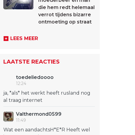
moederbeer én man
die hem redt helemaal
verrot tijdens bizarre
ontmoeting op straat
LEES MEER
LAATSTE REACTIES
toedeliedoooo
12:24
ja, *als* het werkt heeft rusland nog
al traag internet
Valthermond0599
11:49
Wat een aandachtsH*E*R Heeft wel