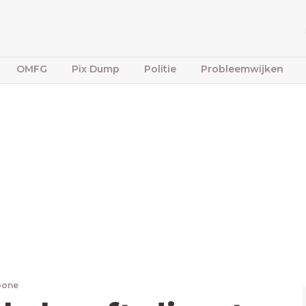
OMFG
Pix Dump
Politie
Probleemwijken
fbone