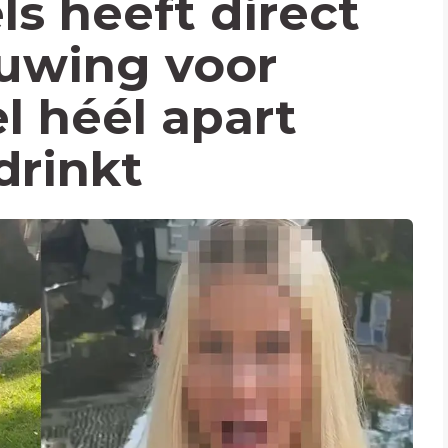
ls heeft direct
uwing voor
l héél apart
drinkt