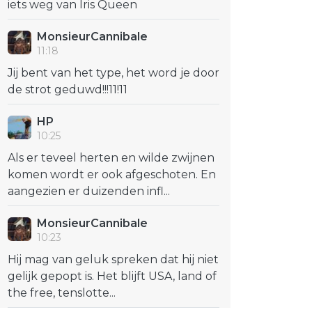
iets weg van Iris Queen
MonsieurCannibale
11:18
Jij bent van het type, het word je door
de strot geduwd!!!11!11
HP
10:25
Als er teveel herten en wilde zwijnen
komen wordt er ook afgeschoten. En
aangezien er duizenden infl...
MonsieurCannibale
10:23
Hij mag van geluk spreken dat hij niet
gelijk gepopt is. Het blijft USA, land of
the free, tenslotte...