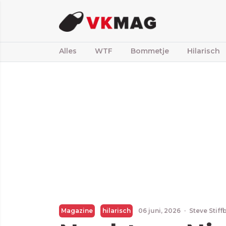
Alles
WTF
Bommetje
Hilarisch
Magazine
hilarisch
06 juni, 2026
·
Steve Stif