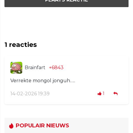
1
reacties
Brainfart
+6843
Verrekte mongol jonguh…..
14-02-2026 19:39
1
POPULAIR NIEUWS