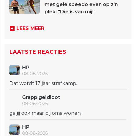
met gele speedo even op z'n
plek: "Die is van mij!"
LEES MEER
LAATSTE REACTIES
HP
08-08-2026
Dat wordt 17 jaar strafkamp.
GrappigeIdioot
08-08-2026
ga jij ook maar bij oma wonen
HP
08-08-2026