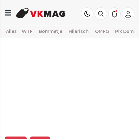
Alles
WTF
Bommetje
Hilarisch
OMFG
Pix Dump