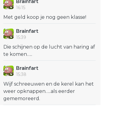
Brainfart
16:15
Met geld koop je nog geen klasse!
Brainfart
15:39
Die schijnen op de lucht van haring af
te komen…..
Brainfart
15:38
Wijf schreeuwen en de kerel kan het
weer opknappen…..als eerder
gememoreerd.