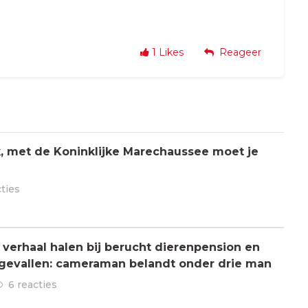
1
Likes
Reageer
jk, met de Koninklijke Marechaussee moet je
cties
verhaal halen bij berucht dierenpension en
ngevallen: cameraman belandt onder drie man
6 reacties