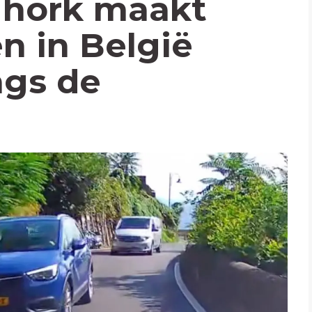
 hork maakt
n in België
angs de