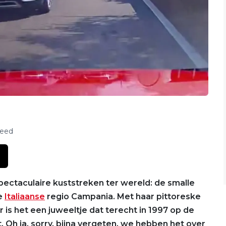
feed
ectaculaire kuststreken ter wereld: de smalle
de
Italiaanse
regio Campania. Met haar pittoreske
r is het een juweeltje dat terecht in 1997 op de
 Oh ja, sorry, bijna vergeten, we hebben het over