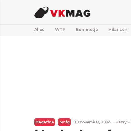
Alles
WTF
Bommetje
Hilarisch
Magazine
omfg
30 november, 2024
·
Henry H