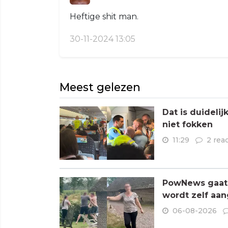
Heftige shit man.
30-11-2024 13:05
Meest gelezen
Dat is duideli
niet fokken
11:29
2 rea
PowNews gaat 
wordt zelf aa
06-08-2026