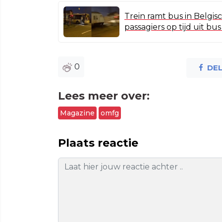
Trein ramt bus in Belgi
passagiers op tijd uit bu
0
DE
Lees meer over:
Magazine
omfg
Plaats reactie