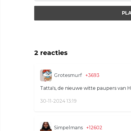
PLA
2
reacties
Grotesmurf
+3693
Tatta's, de nieuwe witte paupers van H
30-11-2024 13:19
Simpelmans
+12602