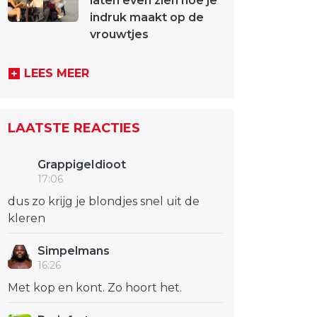
laten even zien hoe je
indruk maakt op de
vrouwtjes
LEES MEER
LAATSTE REACTIES
GrappigeIdioot
17:06
dus zo krijg je blondjes snel uit de
kleren
Simpelmans
16:26
Met kop en kont. Zo hoort het.