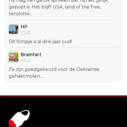
Hij mag van geluk spreken dat hij niet gelijk
gepopt is. Het blijft USA, land of the free,
tenslotte...
HP
10:22
Dit filmpje is al drie jaar oud!
Brainfart
09:22
Ze zijn goedgekeurd voor de Oekraïnse
gehaktmolen…..