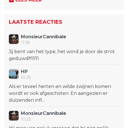
LAATSTE REACTIES
MonsieurCannibale
11:18
Jij bent van het type, het word je door de strot
geduwd!!!11!11
HP
10:25
Als er teveel herten en wilde zwijnen komen
wordt er ook afgeschoten. En aangezien er
duizenden infl...
MonsieurCannibale
10:23