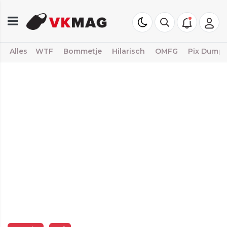
Alles
WTF
Bommetje
Hilarisch
OMFG
Pix Dump