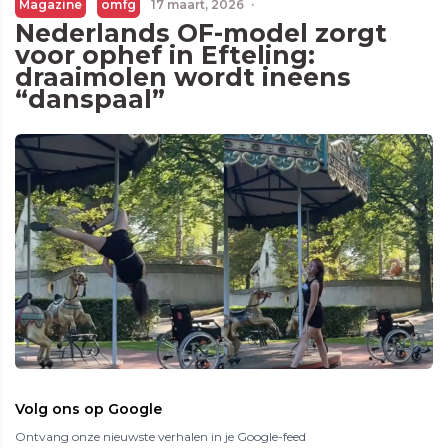
Magazine
omfg
17 maart, 2026
·
Nederlands OF-model zorgt
voor ophef in Efteling:
draaimolen wordt ineens
“danspaal”
Volg ons op Google
Ontvang onze nieuwste verhalen in je Google-feed