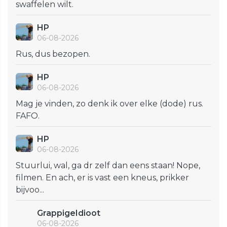
swaffelen wilt.
HP
06-08-2026
Rus, dus bezopen.
HP
06-08-2026
Mag je vinden, zo denk ik over elke (dode) rus.
FAFO.
HP
06-08-2026
Stuurlui, wal, ga dr zelf dan eens staan! Nope,
filmen. En ach, er is vast een kneus, prikker
bijvoo...
GrappigeIdioot
06-08-2026