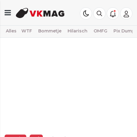
Alles
WTF
Bommetje
Hilarisch
OMFG
Pix Dump