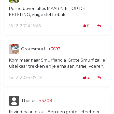
Porno boven alles MAAR NIET OP DE
EFTELING, vuige sletttebak.
16-12-2024 15:46
0
Grotesmurf
+3693
Kom maar naar Smurflandia. Grote Smurf zal je
uitelkaar trekken en je erna aan Asrael voeren.
16-12-2024 07:24
2
Thelles
+3308
Ik vind haar leuk…. Ben een grote liefhebber