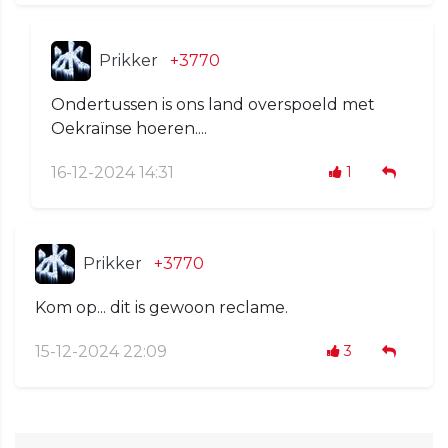
Prikker
+3770
Ondertussen is ons land overspoeld met
Oekraïnse hoeren....
16-12-2024 14:31
1
Prikker
+3770
Kom op... dit is gewoon reclame.
15-12-2024 22:09
3