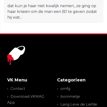
dat kun je haar niet kwalijk nemen., ze ging op
haar knieën om de man een BJ te geven zodat
hij wat...
VK Menu
Categorieen
Contact
omfg
Download VKMAG
bommetje
App
Lang Leve de Liefde