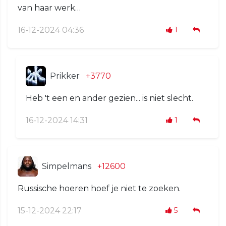
van haar werk…
16-12-2024 04:36
1
Prikker
+3770
Heb 't een en ander gezien... is niet slecht.
16-12-2024 14:31
1
Simpelmans
+12600
Russische hoeren hoef je niet te zoeken.
15-12-2024 22:17
5