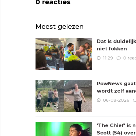
0
reacties
Meest gelezen
Dat is duideli
niet fokken
11:29
0 rea
PowNews gaat 
wordt zelf aa
06-08-2026
'The Chief' is
Scott (54) ove