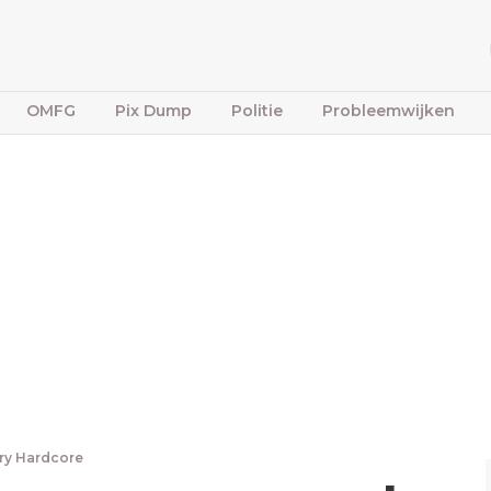
OMFG
Pix Dump
Politie
Probleemwijken
ry Hardcore