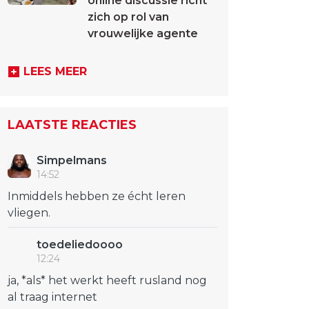
online discussie richt
zich op rol van
vrouwelijke agente
LEES MEER
LAATSTE REACTIES
Simpelmans
14:52
Inmiddels hebben ze écht leren
vliegen.
toedeliedoooo
12:24
ja, *als* het werkt heeft rusland nog
al traag internet