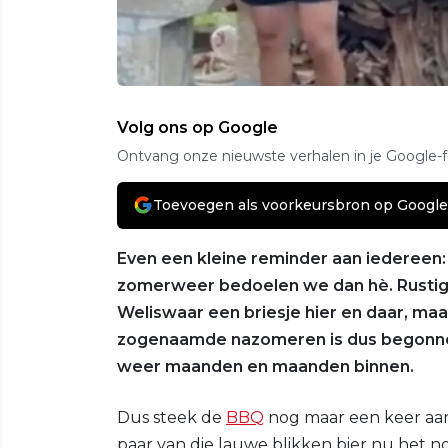
Volg ons op Google
Ontvang onze nieuwste verhalen in je Google-
Toevoegen als voorkeursbron op Google
Even een kleine reminder aan iedereen:
zomerweer bedoelen we dan hè. Rustig
Weliswaar een briesje hier en daar, maar
zogenaamde nazomeren is dus begonnen.
weer maanden en maanden binnen.
Dus steek de
BBQ
nog maar een keer aan
paar van die lauwe blikken bier nu het n