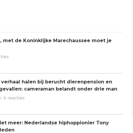
jk, met de Koninklijke Marechaussee moet je
cties
verhaal halen bij berucht dierenpension en
ngevallen: cameraman belandt onder drie man
6 reacties
 niet meer: Nederlandse hiphoppionier Tony
rleden