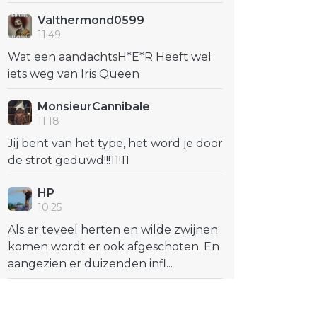
Valthermond0599
11:49
Wat een aandachtsH*E*R Heeft wel
iets weg van Iris Queen
MonsieurCannibale
11:18
Jij bent van het type, het word je door
de strot geduwd!!!11!11
HP
10:25
Als er teveel herten en wilde zwijnen
komen wordt er ook afgeschoten. En
aangezien er duizenden infl...