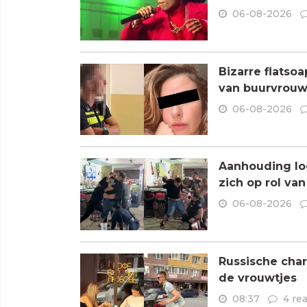
06-08-2026
Bizarre flatso
van buurvrouw 
06-08-2026
Aanhouding loo
zich op rol va
06-08-2026
Russische char
de vrouwtjes
08:37
4 re