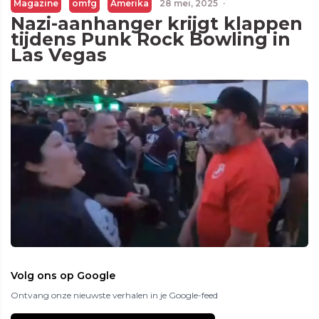
Magazine
omfg
Amerika
28 mei, 2025
·
Nazi-aanhanger krijgt klappen
tijdens Punk Rock Bowling in
Las Vegas
Volg ons op Google
Ontvang onze nieuwste verhalen in je Google-feed