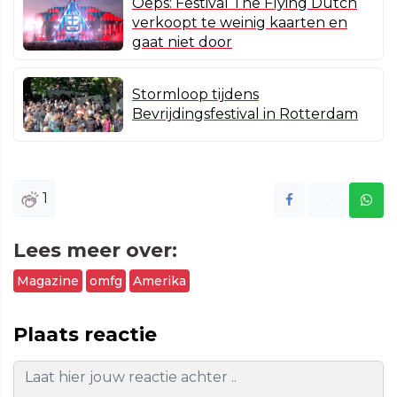
Oeps: Festival The Flying Dutch
verkoopt te weinig kaarten en
gaat niet door
Stormloop tijdens
Bevrijdingsfestival in Rotterdam
1
Lees meer over:
Magazine
omfg
Amerika
Plaats reactie