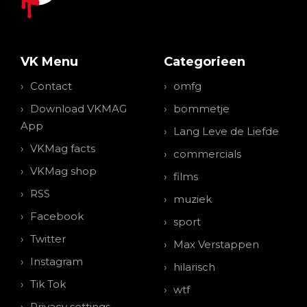
VK Menu
Categorieen
Contact
omfg
Download VKMAG
bommetje
App
Lang Leve de Liefde
VKMag facts
commercials
VKMag shop
films
RSS
muziek
Facebook
sport
Twitter
Max Verstappen
Instagram
hilarisch
Tik Tok
wtf
Privacy settings