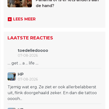
de hand?
LEES MEER
LAATSTE REACTIES
toedeliedoooo
07-08-2026
.... get ... a ... life ....
HP
07-08-2026
Tjemig wat erg. Ze ziet er ook allerbelabberst
uit, flink doorgehaald zeker. En dan die tattoo
ooooh...