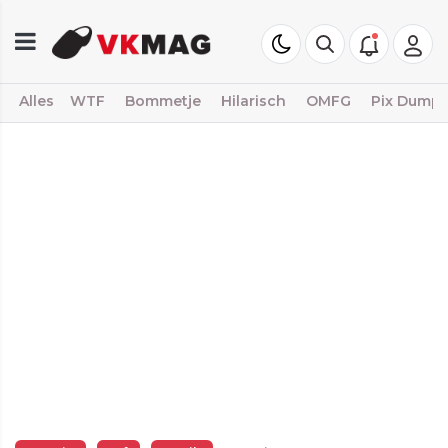
Alles
WTF
Bommetje
Hilarisch
OMFG
Pix Dump