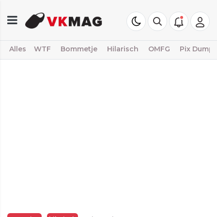
Alles
WTF
Bommetje
Hilarisch
OMFG
Pix Dump