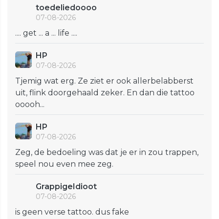
toedeliedoooo
07-08-2026
.... get ... a ... life ....
HP
07-08-2026
Tjemig wat erg. Ze ziet er ook allerbelabberst
uit, flink doorgehaald zeker. En dan die tattoo
ooooh...
HP
07-08-2026
Zeg, de bedoeling was dat je er in zou trappen,
speel nou even mee zeg.
GrappigeIdioot
07-08-2026
is geen verse tattoo. dus fake