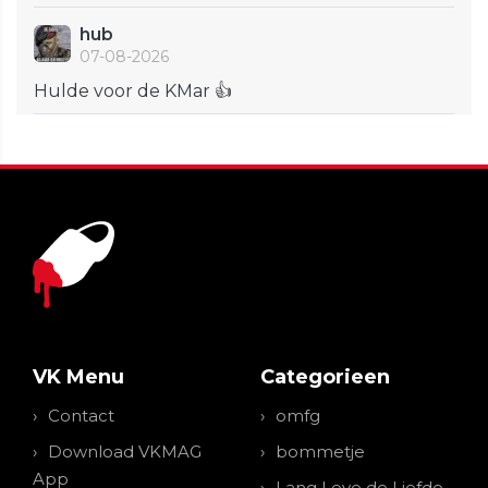
hub
07-08-2026
Hulde voor de KMar 👍
VK Menu
Categorieen
Contact
omfg
Download VKMAG
bommetje
App
Lang Leve de Liefde