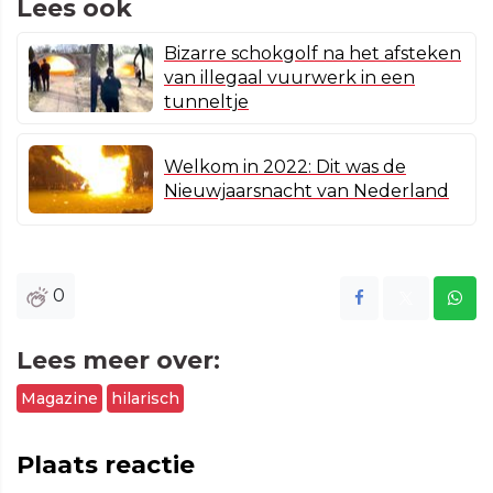
Lees ook
Bizarre schokgolf na het afsteken
van illegaal vuurwerk in een
tunneltje
Welkom in 2022: Dit was de
Nieuwjaarsnacht van Nederland
0
Lees meer over:
Magazine
hilarisch
Plaats reactie