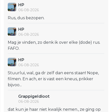
HP
06-08-2026
Rus, dus bezopen.
HP
06-08-2026
Mag je vinden, zo denk ik over elke (dode) rus.
FAFO.
HP
06-08-2026
Stuurlui, wal, ga dr zelf dan eens staan! Nope,
filmen. En ach, er is vast een kneus, prikker
bijvoo...
GrappigeIdioot
06-08-2026
dat kun je haar niet kwalijk nemen., ze ging op