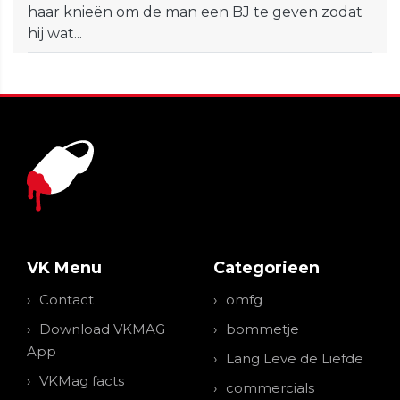
haar knieën om de man een BJ te geven zodat
hij wat...
VK Menu
Categorieen
Contact
omfg
Download VKMAG
bommetje
App
Lang Leve de Liefde
VKMag facts
commercials