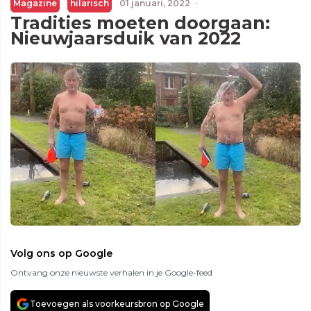
Magazine
hilarisch
01 januari, 2022
·
Tradities moeten doorgaan:
Nieuwjaarsduik van 2022
Volg ons op Google
Ontvang onze nieuwste verhalen in je Google-feed
Toevoegen als voorkeursbron op Google