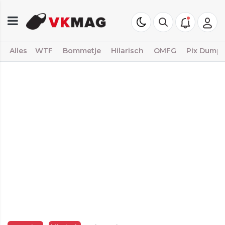
Alles
WTF
Bommetje
Hilarisch
OMFG
Pix Dump