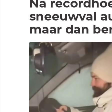
Na recordho
sneeuwval a
maar dan ben