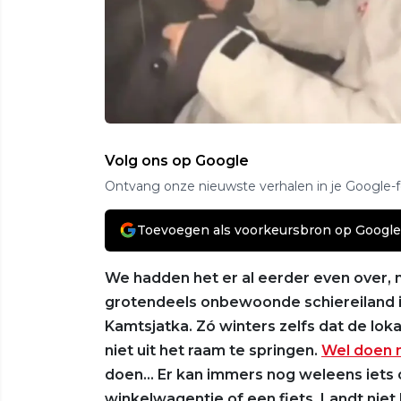
Volg ons op Google
Ontvang onze nieuwste verhalen in je Google-
Toevoegen als voorkeursbron op Google
We hadden het er al eerder even over, 
grotendeels onbewoonde schiereiland i
Kamtsjatka. Zó winters zelfs dat de lo
niet uit het raam te springen.
Wel doen n
doen… Er kan immers nog weleens iets 
winkelwagentje of een fiets. Landt niet 