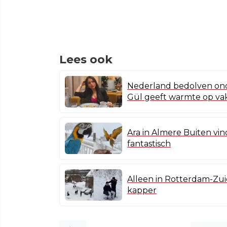
Lees ook
Nederland bedolven ond
Gül geeft warmte op va
Ara in Almere Buiten vin
fantastisch
Alleen in Rotterdam-Zu
kapper