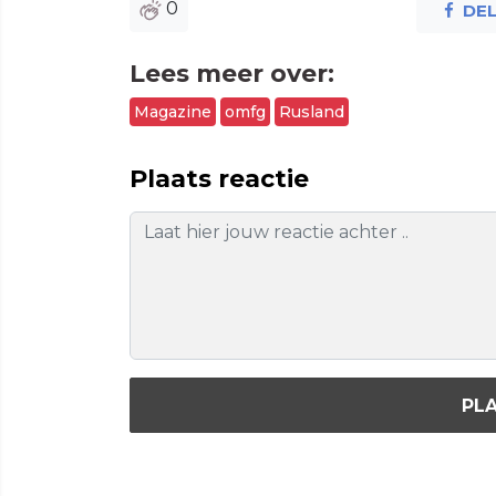
0
DE
Lees meer over:
Magazine
omfg
Rusland
Plaats reactie
PLA