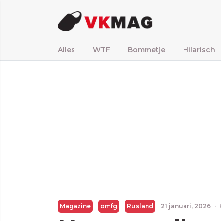
Alles
WTF
Bommetje
Hilarisch
Magazine
omfg
Rusland
21 januari, 2026
·