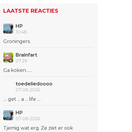
LAATSTE REACTIES
HP
10:48
Groningers.
Brainfart
07:29
Ga koken……
toedeliedoooo
07-08-2026
.... get ... a ... life ....
HP
07-08-2026
Tjemig wat erg. Ze ziet er ook