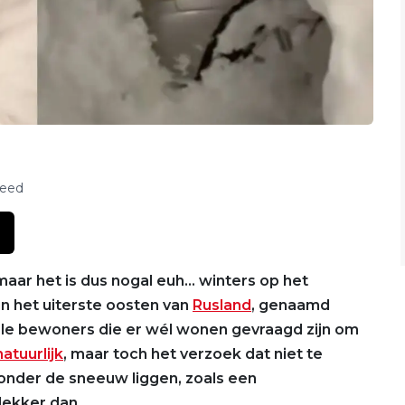
feed
maar het is dus nogal euh… winters op het
n het uiterste oosten van
Rusland
, genaamd
kale bewoners die er wél wonen gevraagd zijn om
atuurlijk
, maar toch het verzoek dat niet te
onder de sneeuw liggen, zoals een
lekker dan.