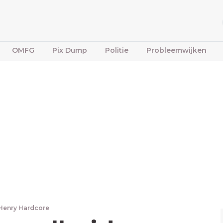
OMFG
Pix Dump
Politie
Probleemwijken
Henry Hardcore