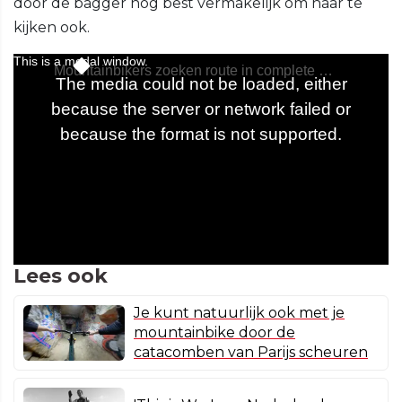
door de bagger nog best vermakelijk om naar te
kijken ook.
Lees ook
Je kunt natuurlijk ook met je
mountainbike door de
catacomben van Parijs scheuren