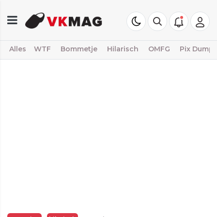
Alles
WTF
Bommetje
Hilarisch
OMFG
Pix Dump