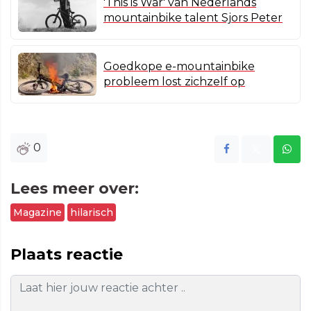
'This is War' van Nederlands
mountainbike talent Sjors Peter
Goedkope e-mountainbike
probleem lost zichzelf op
0
Lees meer over:
Magazine
hilarisch
Plaats reactie