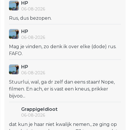
HP
06-08-2026
Rus, dus bezopen.
HP
06-08-2026
Mag je vinden, zo denk ik over elke (dode) rus.
FAFO.
HP
06-08-2026
Stuurlui, wal, ga dr zelf dan eens staan! Nope,
filmen. En ach, er is vast een kneus, prikker
bijvoo...
GrappigeIdioot
06-08-2026
dat kun je haar niet kwalijk nemen., ze ging op