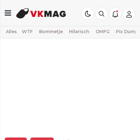
Alles
WTF
Bommetje
Hilarisch
OMFG
Pix Dump