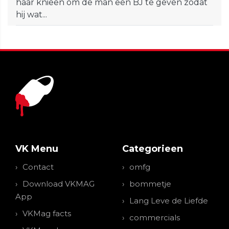
haar knieën om de man een BJ te geven zodat
hij wat...
VK Menu
Categorieen
Contact
omfg
Download VKMAG
bommetje
App
Lang Leve de Liefde
VKMag facts
commercials