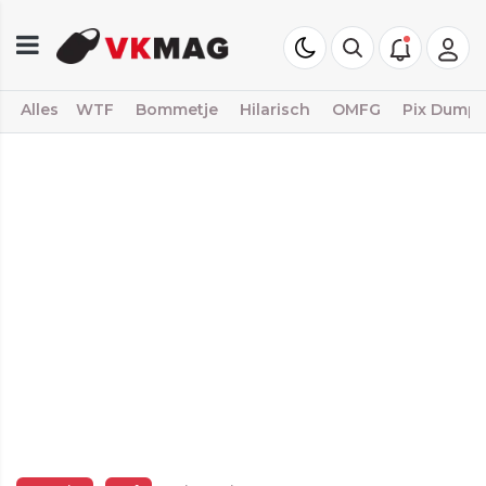
Alles
WTF
Bommetje
Hilarisch
OMFG
Pix Dump