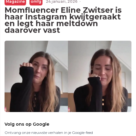
Magazine
omfg
24 januari, 2026
·
Momfluencer Eline Zwitser is
haar Instagram kwijtgeraakt
en legt haar meltdown
daarover vast
Volg ons op Google
Ontvang onze nieuwste verhalen in je Google-feed