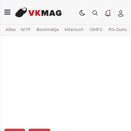
Alles
WTF
Bommetje
Hilarisch
OMFG
Pix Dump