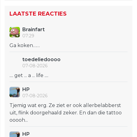
LAATSTE REACTIES
Brainfart
07:29
Ga koken……
toedeliedoooo
07-08-2026
.... get ... a ... life ....
HP
07-08-2026
Tjemig wat erg. Ze ziet er ook allerbelabberst
uit, flink doorgehaald zeker. En dan die tattoo
ooooh...
HP