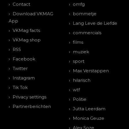
Contact
omfg
Download VKMAG
bommetje
App
Lang Leve de Liefde
VKMag facts
commercials
VKMag shop
films
RSS
muziek
Facebook
sport
Twitter
Max Verstappen
Instagram
hilarisch
Tik Tok
wtf
Privacy settings
Politie
Partnerberichten
Jutta Leerdam
Monica Geuze
Alex Soze