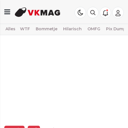
Alles
WTF
Bommetje
Hilarisch
OMFG
Pix Dump