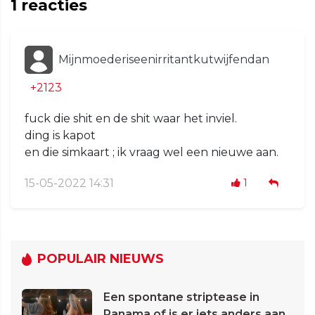
1
reacties
Mijnmoederiseenirritantkutwijfendan
+2123
fuck die shit en de shit waar het inviel.
ding is kapot
en die simkaart ; ik vraag wel een nieuwe aan.
15-05-2022 14:31
1
POPULAIR NIEUWS
Een spontane striptease in
Panama of is er iets anders aan