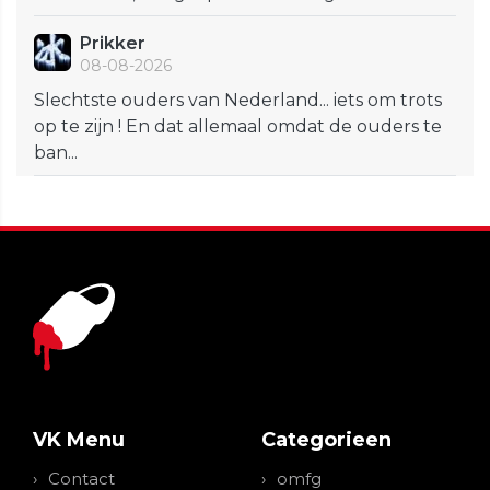
Prikker
08-08-2026
Slechtste ouders van Nederland... iets om trots
op te zijn ! En dat allemaal omdat de ouders te
ban...
VK Menu
Categorieen
Contact
omfg