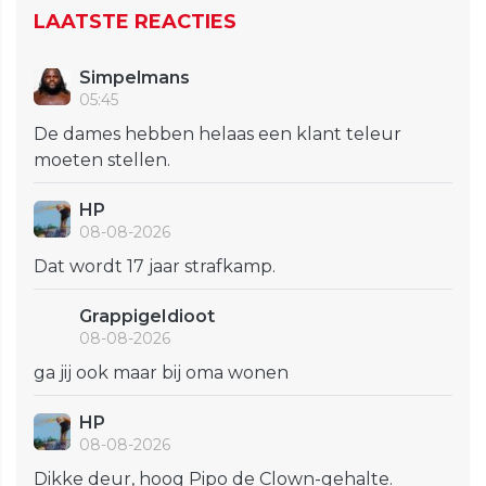
LAATSTE REACTIES
Simpelmans
05:45
De dames hebben helaas een klant teleur
moeten stellen.
HP
08-08-2026
Dat wordt 17 jaar strafkamp.
GrappigeIdioot
08-08-2026
ga jij ook maar bij oma wonen
HP
08-08-2026
Dikke deur, hoog Pipo de Clown-gehalte.