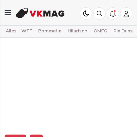
Alles
WTF
Bommetje
Hilarisch
OMFG
Pix Dump