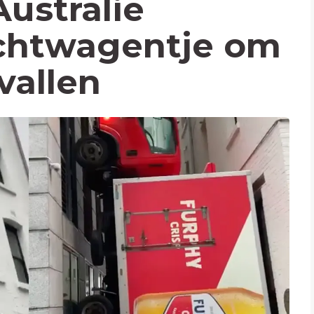
Australië
achtwagentje om
vallen