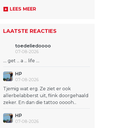
LEES MEER
LAATSTE REACTIES
toedeliedoooo
07-08-2026
.... get ... a ... life ....
HP
07-08-2026
Tjemig wat erg. Ze ziet er ook
allerbelabberst uit, flink doorgehaald
zeker. En dan die tattoo ooooh...
HP
07-08-2026