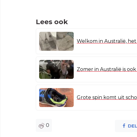
Lees ook
Welkom in Australië, he
Zomer in Australië is ook n
Grote spin komt uit scho
0
DE