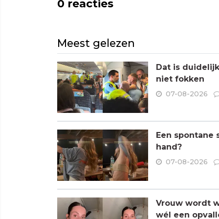
0
reacties
Meest gelezen
Dat is duideli
niet fokken
07-08-2026
Een spontane s
hand?
07-08-2026
Vrouw wordt wa
wél een opvall