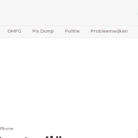
OMFG
Pix Dump
Politie
Probleemwijken
iffbone