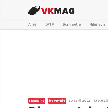
Alles
WTF
Bommetje
Hilarisch
Magazine
bommetje
30 april, 2022
·
Steve St