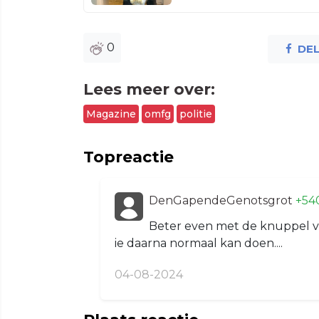
0
DE
Lees meer over:
Magazine
omfg
politie
Topreactie
DenGapendeGenotsgrot
+54
Beter even met de knuppel vol
ie daarna normaal kan doen....
04-08-2024