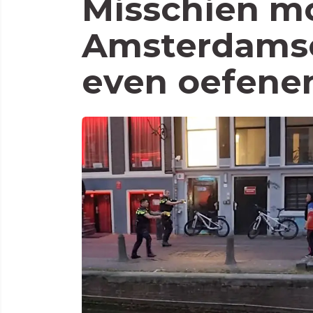
Misschien m
Amsterdams
even oefene