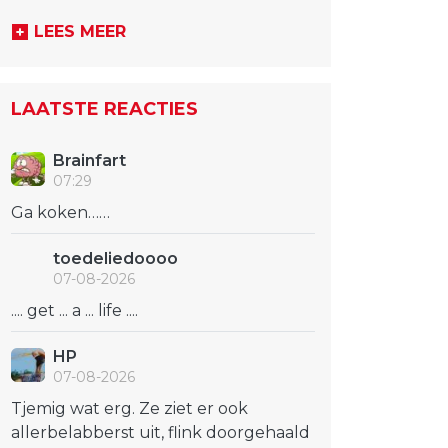
LEES MEER
LAATSTE REACTIES
Brainfart
07:29
Ga koken……
toedeliedoooo
07-08-2026
.... get ... a ... life ....
HP
07-08-2026
Tjemig wat erg. Ze ziet er ook
allerbelabberst uit, flink doorgehaald