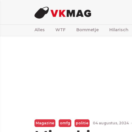
Alles
WTF
Bommetje
Hilarisch
Magazine
omfg
politie
04 augustus, 2024
·