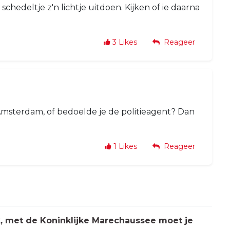
hedeltje z'n lichtje uitdoen. Kijken of ie daarna
3
Likes
Reageer
 Amsterdam, of bedoelde je de politieagent? Dan
1
Likes
Reageer
jk, met de Koninklijke Marechaussee moet je