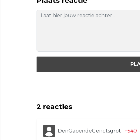
Plaats reactie
PLA
2
reacties
DenGapendeGenotsgrot
+540