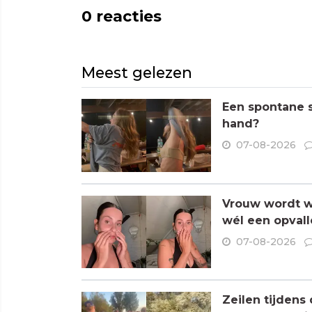
0
reacties
Meest gelezen
Een spontane s
hand?
07-08-2026
Vrouw wordt wa
wél een opvall
07-08-2026
Zeilen tijdens