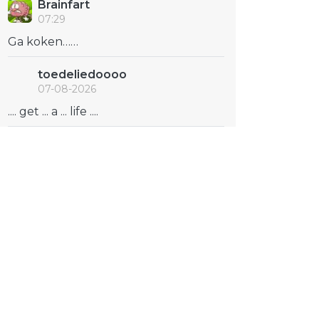
Brainfart
07:29
Ga koken……
toedeliedoooo
07-08-2026
.... get ... a ... life ....