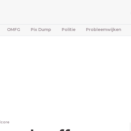
OMFG
Pix Dump
Politie
Probleemwijken
dcore