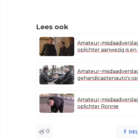
Lees ook
Amateur-misdaadverslagg
oplichter aanwezig is e
Amateur-misdaadverslag
gehandicaptenauto's op
Amateur-misdaadverslag
oplichter Ronnie
0
DE