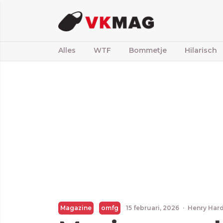
Alles
WTF
Bommetje
Hilarisch
Magazine
omfg
15 februari, 2026
·
Henry Har