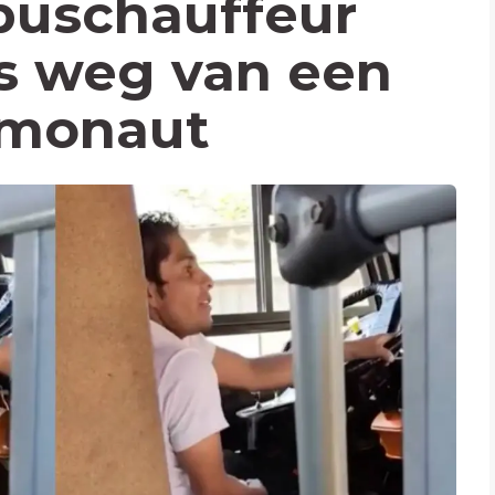
buschauffeur
ts weg van een
smonaut