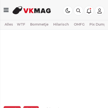
Alles
WTF
Bommetje
Hilarisch
OMFG
Pix Dump