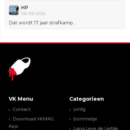
HP
08-08-2026
Dat wordt 17 jaar strafkamp.
VK Menu
Categorieen
Contact
omfg
Download VKMAG
bommetje
App
Lang Leve de Liefde