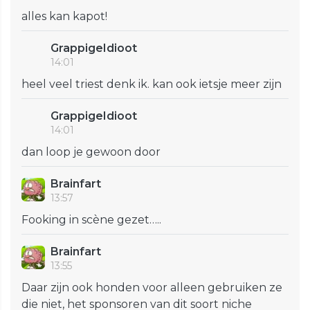
alles kan kapot!
GrappigeIdioot
14:01
heel veel triest denk ik. kan ook ietsje meer zijn
GrappigeIdioot
14:01
dan loop je gewoon door
Brainfart
13:57
Fooking in scène gezet…..
Brainfart
13:55
Daar zijn ook honden voor alleen gebruiken ze
die niet, het sponsoren van dit soort niche