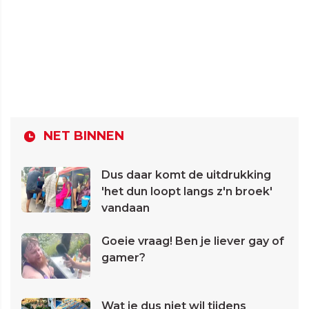
NET BINNEN
Dus daar komt de uitdrukking
'het dun loopt langs z'n broek'
vandaan
Goeie vraag! Ben je liever gay of
gamer?
Wat je dus niet wil tijdens