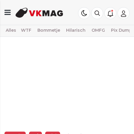
Alles
WTF
Bommetje
Hilarisch
OMFG
Pix Dump