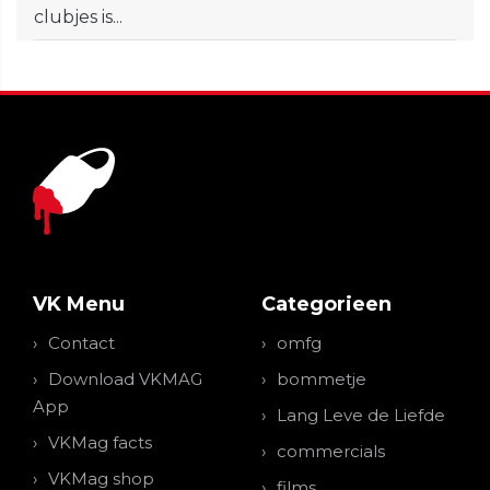
clubjes is...
VK Menu
Categorieen
Contact
omfg
Download VKMAG
bommetje
App
Lang Leve de Liefde
VKMag facts
commercials
VKMag shop
films