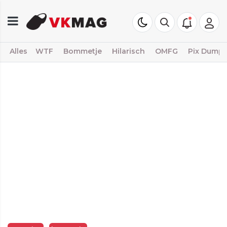
Alles
WTF
Bommetje
Hilarisch
OMFG
Pix Dump