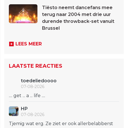
Tiësto neemt dancefans mee
terug naar 2004 met drie uur
durende throwback-set vanuit
Brussel
LEES MEER
LAATSTE REACTIES
toedeliedoooo
07-08-2026
.... get ... a ... life ....
HP
07-08-2026
Tjemig wat erg. Ze ziet er ook allerbelabberst