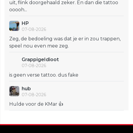
uit, flink doorgehaald zeker. En dan die tattoo
ooooh...
HP
07-08-2026
Zeg, de bedoeling was dat je er in zou trappen,
speel nou even mee zeg.
GrappigeIdioot
07-08-2026
is geen verse tattoo. dus fake
hub
07-08-2026
Hulde voor de KMar 👍