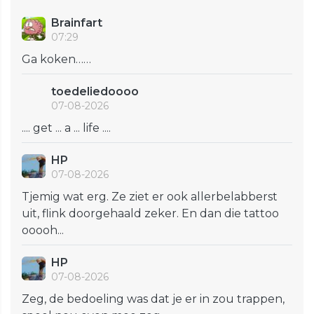
Brainfart
07:29
Ga koken……
toedeliedoooo
07-08-2026
.... get ... a ... life ....
HP
07-08-2026
Tjemig wat erg. Ze ziet er ook allerbelabberst
uit, flink doorgehaald zeker. En dan die tattoo
ooooh...
HP
07-08-2026
Zeg, de bedoeling was dat je er in zou trappen,