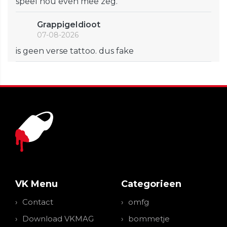
speel nou even mee zeg.
GrappigeIdioot
07-08-2026
is geen verse tattoo. dus fake
VK Menu
Categorieen
Contact
omfg
Download VKMAG
bommetje