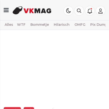
Alles
WTF
Bommetje
Hilarisch
OMFG
Pix Dump