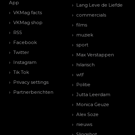
App
Lang Leve de Liefde
VKMag facts
commercials
VKMag shop
films
RSS
muziek
Facebook
sport
Twitter
Max Verstappen
Instagram
hilarisch
Tik Tok
wtf
Privacy settings
Politie
Partnerberichten
Jutta Leerdam
Monica Geuze
Alex Soze
nieuws
Slingshot