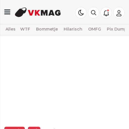
Alles
WTF
Bommetje
Hilarisch
OMFG
Pix Dump