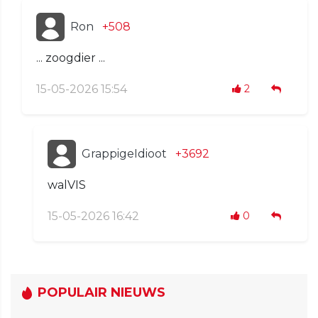
Ron
+508
... zoogdier ...
15-05-2026 15:54
2
GrappigeIdioot
+3692
walVIS
15-05-2026 16:42
0
POPULAIR NIEUWS