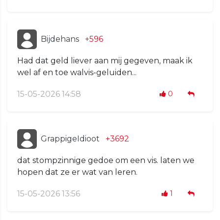
Bijdehans
+596
Had dat geld liever aan mij gegeven, maak ik
wel af en toe walvis-geluiden...
15-05-2026 14:58
0
GrappigeIdioot
+3692
dat stompzinnige gedoe om een vis. laten we
hopen dat ze er wat van leren.
15-05-2026 13:56
1