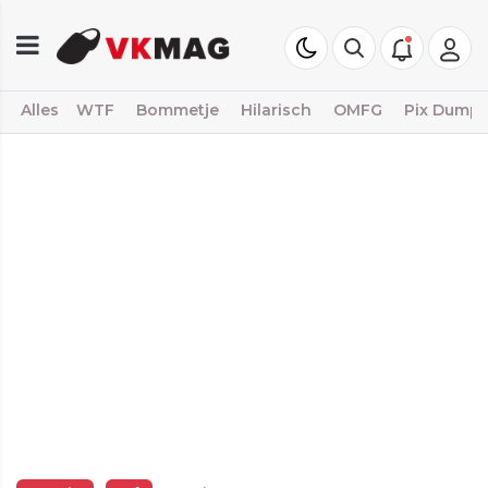
Alles
WTF
Bommetje
Hilarisch
OMFG
Pix Dump