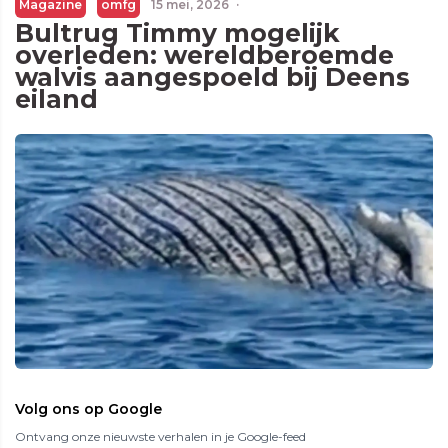
Magazine
omfg
15 mei, 2026
·
Bultrug Timmy mogelijk
overleden: wereldberoemde
walvis aangespoeld bij Deens
eiland
Volg ons op Google
Ontvang onze nieuwste verhalen in je Google-feed