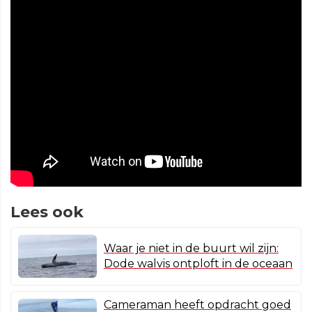
Lees ook
Waar je niet in de buurt wil zijn:
Dode walvis ontploft in de oceaan
Cameraman heeft opdracht goed