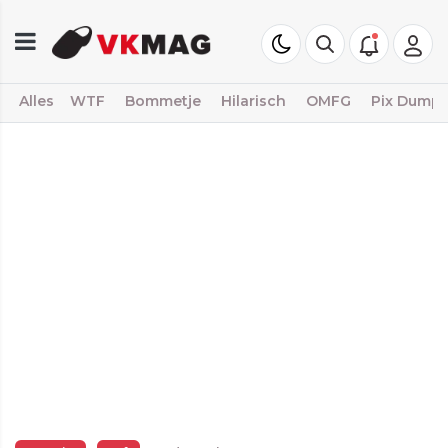
Alles
WTF
Bommetje
Hilarisch
OMFG
Pix Dump