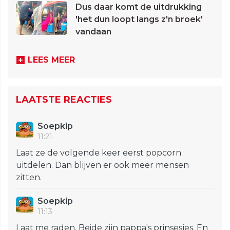
Dus daar komt de uitdrukking
'het dun loopt langs z'n broek'
vandaan
LEES MEER
LAATSTE REACTIES
Soepkip
11:21
Laat ze de volgende keer eerst popcorn
uitdelen. Dan blijven er ook meer mensen
zitten.
Soepkip
11:13
Laat me raden. Beide zijn pappa's prinsesjes. En