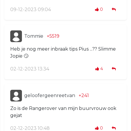
09-12-2023 09:04
0
Tommie
+5519
Heb je nog meer inbraak tips Pius ...?? Slimme
Jopie 🙄
02-12-2023 13:34
4
geloofergeenreetvan
+241
Zo is de Rangerover van mijn buurvrouw ook
gejat
02-12-2023 10:48
0