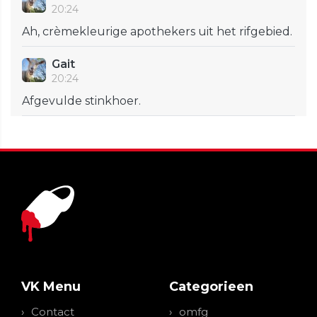
20:24
Ah, crèmekleurige apothekers uit het rifgebied.
Gait
20:24
Afgevulde stinkhoer.
VK Menu
Categorieen
Contact
omfg