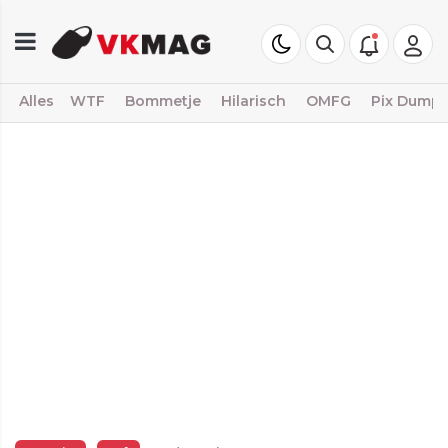
Alles
WTF
Bommetje
Hilarisch
OMFG
Pix Dump