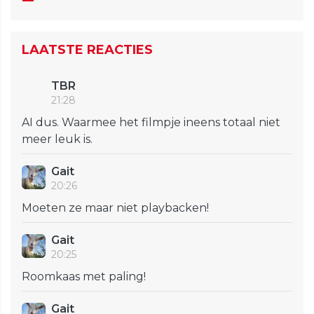
LAATSTE REACTIES
TBR
21:28
AI dus. Waarmee het filmpje ineens totaal niet
meer leuk is.
Gait
20:26
Moeten ze maar niet playbacken!
Gait
20:25
Roomkaas met paling!
Gait