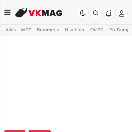
Alles
WTF
Bommetje
Hilarisch
OMFG
Pix Dump