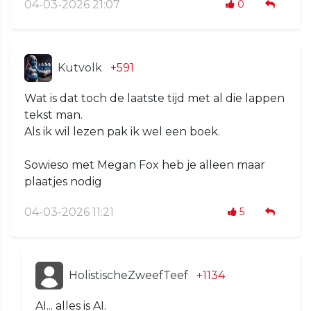
04-03-2026 21:07
0
Kutvolk
+591
Wat is dat toch de laatste tijd met al die lappen
tekst man.
Als ik wil lezen pak ik wel een boek.
Sowieso met Megan Fox heb je alleen maar
plaatjes nodig
04-03-2026 11:21
5
HolistischeZweefTeef
+1134
AI... alles is AI.