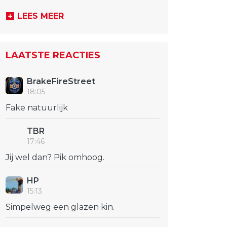
LEES MEER
LAATSTE REACTIES
BrakeFireStreet
18:05
Fake natuurlijk
TBR
17:46
Jij wel dan? Pik omhoog.
HP
15:13
Simpelweg een glazen kin.