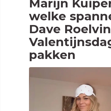
Marijn Kuiper
welke spann
Dave Roelvin
Valentijnsda
pakken