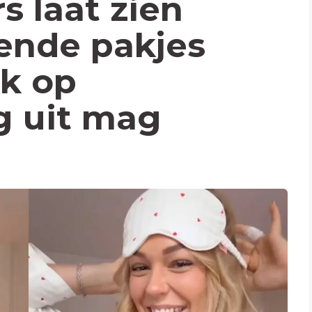
s laat zien
ende pakjes
k op
g uit mag