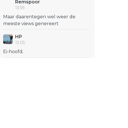
Remspoor
13:59
Maar daarentegen wel weer de
meeste views genereert
HP
13:05
Ei-hoofd.