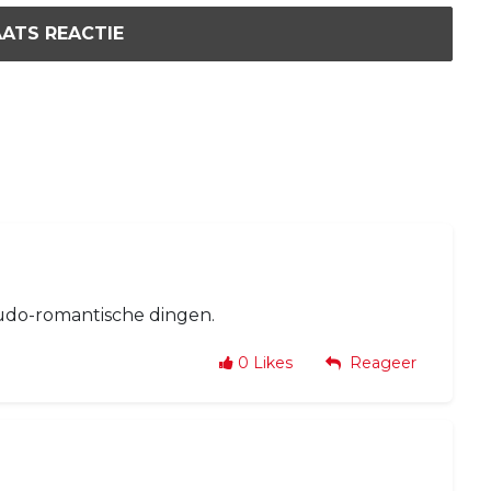
ATS REACTIE
udo-romantische dingen.
0
Likes
Reageer