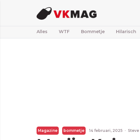
Alles
WTF
Bommetje
Hilarisch
Magazine
bommetje
14 februari, 2025
·
Steve