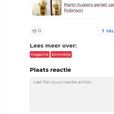
Marijn Kuipers geniet v
Robinson
0
DE
Lees meer over:
Magazine
bommetje
Plaats reactie