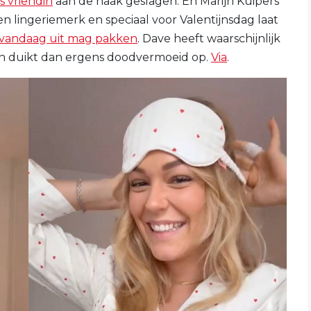
s vriendin
aan de haak geslagen. En Marijn Kuipers
 lingeriemerk en speciaal voor Valentijnsdag laat
vandaag uit mag pakken
. Dave heeft waarschijnlijk
ri en duikt dan ergens doodvermoeid op.
Via
.