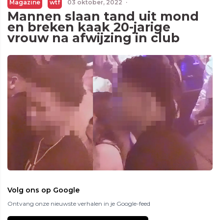
Magazine
wtf
03 oktober, 2022
·
Mannen slaan tand uit mond
en breken kaak 20-jarige
vrouw na afwijzing in club
Volg ons op Google
Ontvang onze nieuwste verhalen in je Google-feed