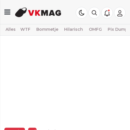
Alles
WTF
Bommetje
Hilarisch
OMFG
Pix Dump