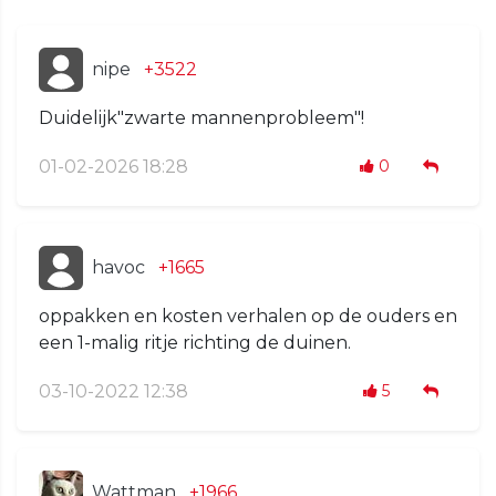
nipe
+3522
Duidelijk"zwarte mannenprobleem"!
01-02-2026 18:28
0
havoc
+1665
oppakken en kosten verhalen op de ouders en
een 1-malig ritje richting de duinen.
03-10-2022 12:38
5
Wattman
+1966