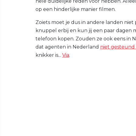
hele duidelijke reden voor hebben. Allee
op een hinderlijke manier filmen.
Zoiets moet je dus in andere landen nie
knuppel erbij en kun jij een paar dagen 
telefoon kopen. Zouden ze ook eens in 
dat agenten in Nederland
niet gesteund
knikker is...
Via
.