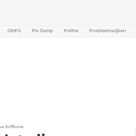
OMFG
Pix Dump
Politie
Probleemwijken
ve Stiffbone