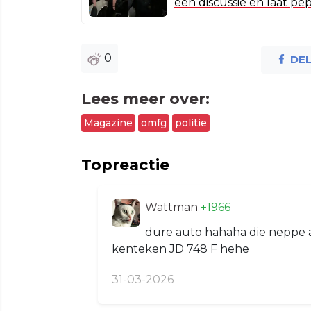
een discussie en laat pe
0
DE
Lees meer over:
Magazine
omfg
politie
Topreactie
Wattman
+1966
dure auto hahaha die neppe 
kenteken JD 748 F hehe
31-03-2026