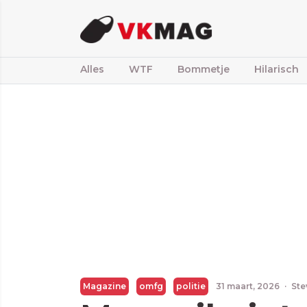
Alles
WTF
Bommetje
Hilarisch
Magazine
omfg
politie
31 maart, 2026
·
Ste