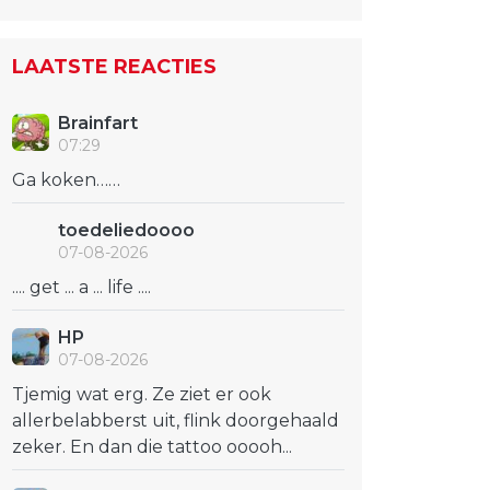
LAATSTE REACTIES
Brainfart
07:29
Ga koken……
toedeliedoooo
07-08-2026
.... get ... a ... life ....
HP
07-08-2026
Tjemig wat erg. Ze ziet er ook
allerbelabberst uit, flink doorgehaald
zeker. En dan die tattoo ooooh...