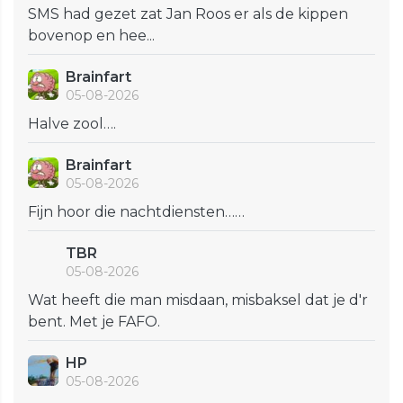
SMS had gezet zat Jan Roos er als de kippen
bovenop en hee...
Brainfart
05-08-2026
Halve zool….
Brainfart
05-08-2026
Fijn hoor die nachtdiensten……
TBR
05-08-2026
Wat heeft die man misdaan, misbaksel dat je d'r
bent. Met je FAFO.
HP
05-08-2026