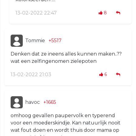
13-02-2022 22:47
8
Tommie
+5517
Denken dat ze ineens alles kunnen maken..??
wat een zelfingenomen zielepoten
13-02-2022 21:03
6
havoc
+1665
omhoog gevallen paupervolk en typerend
voor een moederskindje. Kan natuurlijk nooit
wat fout doen en wordt thuis door mama op