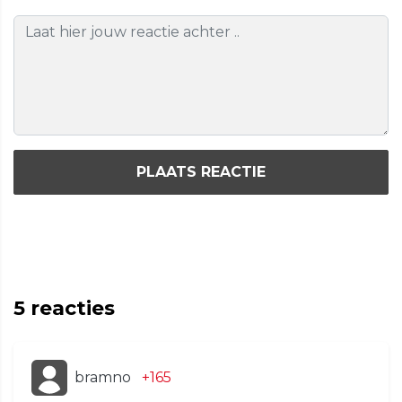
PLAATS REACTIE
5
reacties
bramno
+165