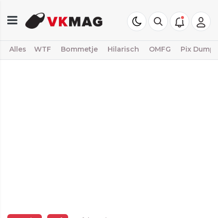
Alles
WTF
Bommetje
Hilarisch
OMFG
Pix Dump