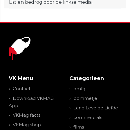
List en bedrog door de linkse media.
VK Menu
Categorieen
Contact
omfg
Download VKMAG
bommetje
App
Lang Leve de Liefde
VKMag facts
commercials
VKMag shop
films