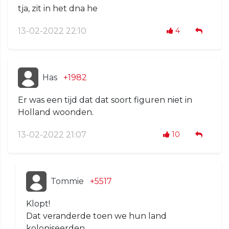
tja, zit in het dna he
13-02-2022 22:10
4
Has
+1982
Er was een tijd dat dat soort figuren niet in
Holland woonden.
13-02-2022 21:07
10
Tommie
+5517
Klopt!
Dat veranderde toen we hun land
koloniseerden ....