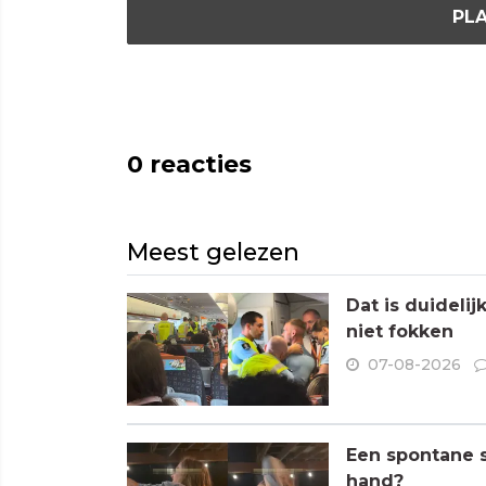
PLA
0
reacties
Meest gelezen
Dat is duideli
niet fokken
07-08-2026
Een spontane s
hand?