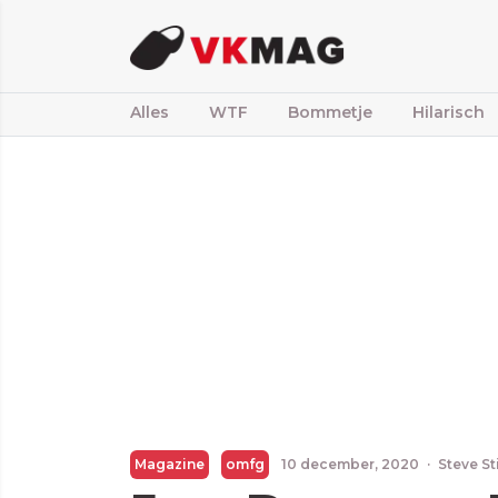
Alles
WTF
Bommetje
Hilarisch
Magazine
omfg
10 december, 2020
·
Steve St