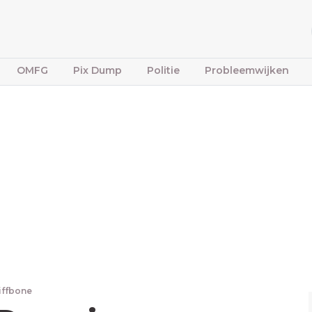
OMFG
Pix Dump
Politie
Probleemwijken
iffbone