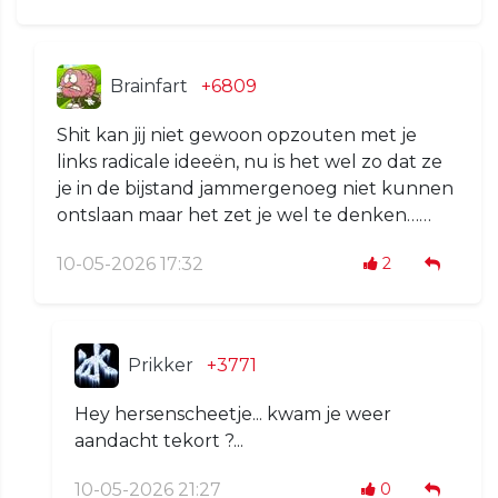
Brainfart
+6809
Shit kan jij niet gewoon opzouten met je
links radicale ideeën, nu is het wel zo dat ze
je in de bijstand jammergenoeg niet kunnen
ontslaan maar het zet je wel te denken……
10-05-2026 17:32
2
Prikker
+3771
Hey hersenscheetje... kwam je weer
aandacht tekort ?...
10-05-2026 21:27
0