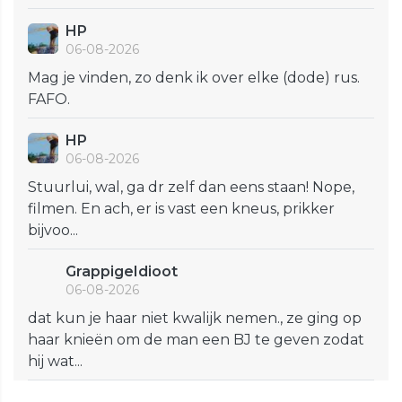
HP
06-08-2026
Mag je vinden, zo denk ik over elke (dode) rus.
FAFO.
HP
06-08-2026
Stuurlui, wal, ga dr zelf dan eens staan! Nope,
filmen. En ach, er is vast een kneus, prikker
bijvoo...
GrappigeIdioot
06-08-2026
dat kun je haar niet kwalijk nemen., ze ging op
haar knieën om de man een BJ te geven zodat
hij wat...