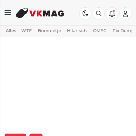
Alles
WTF
Bommetje
Hilarisch
OMFG
Pix Dump