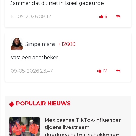
Jammer dat dit niet in Israel gebeurde
10-05-2026 08:12
6
Simpelmans
+12600
Vast een apotheker.
09-05-2026 23:47
12
POPULAIR NIEUWS
Mexicaanse TikTok-influencer
tijdens livestream
doodgeschoten: schokkende