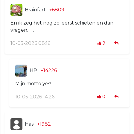
Brainfart
+6809
En ik zeg het nog zo; eerst schieten en dan
vragen……
10-05-2026 08:16
9
HP
+14226
Mijn motto yes!
10-05-2026 14:26
0
Has
+1982