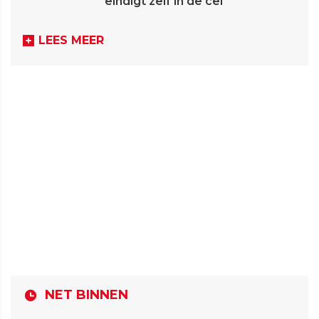
eindigt zelf in de cel
LEES MEER
NET BINNEN