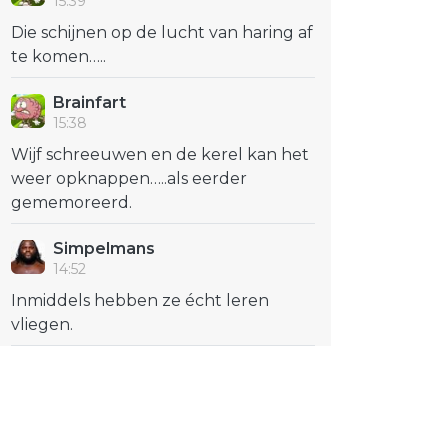
15:39
Die schijnen op de lucht van haring af
te komen…..
Brainfart
15:38
Wijf schreeuwen en de kerel kan het
weer opknappen…..als eerder
gememoreerd.
Simpelmans
14:52
Inmiddels hebben ze écht leren
vliegen.