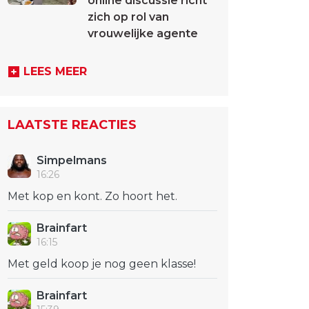
online discussie richt
zich op rol van
vrouwelijke agente
LEES MEER
LAATSTE REACTIES
Simpelmans
16:26
Met kop en kont. Zo hoort het.
Brainfart
16:15
Met geld koop je nog geen klasse!
Brainfart