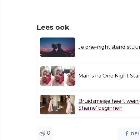
Lees ook
Je one-night stand stuur
Man is na One Night Stand
Bruidsmeisje heeft weini
Shame' beginnen
0
DE