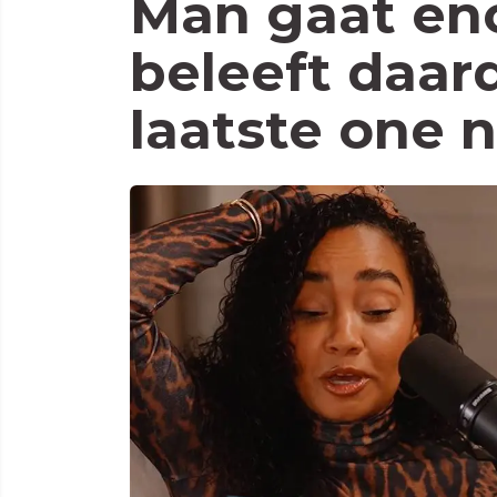
Man gaat en
beleeft daard
laatste one n