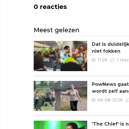
0
reacties
Meest gelezen
Dat is duideli
niet fokken
11:29
1 reac
PowNews gaat 
wordt zelf aa
06-08-2026
'The Chief' is