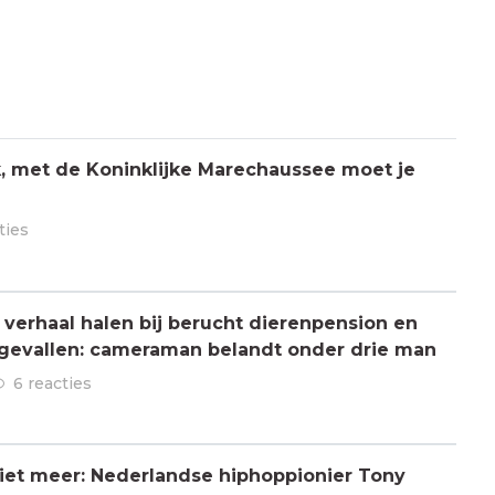
jk, met de Koninklijke Marechaussee moet je
ties
verhaal halen bij berucht dierenpension en
ngevallen: cameraman belandt onder drie man
6 reacties
 niet meer: Nederlandse hiphoppionier Tony