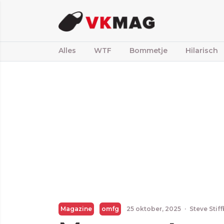
Alles
WTF
Bommetje
Hilarisch
Magazine
omfg
25 oktober, 2025
·
Steve Stif