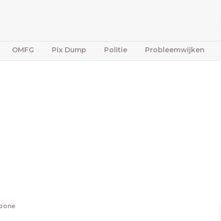
OMFG
Pix Dump
Politie
Probleemwijken
fbone