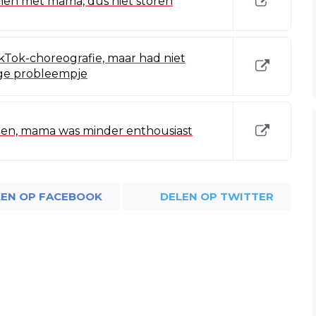
nen met mama, dus niet storen
Tok-choreografie, maar had niet
ige probleempje
etten, mama was minder enthousiast
LEN OP FACEBOOK
DELEN OP TWITTER