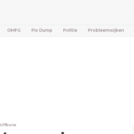
OMFG
Pix Dump
Politie
Probleemwijken
Stiffbone