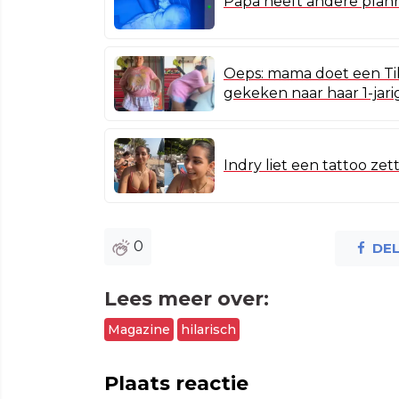
Papa heeft andere plan
Oeps: mama doet een Tik
gekeken naar haar 1-jar
Indry liet een tattoo z
0
DE
Lees meer over:
Magazine
hilarisch
Plaats reactie