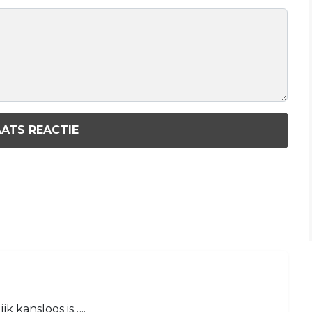
ATS REACTIE
k kansloos is…..