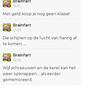
Brainfart
16:15
Met geld koop je nog geen klasse!
Brainfart
15:39
Die schijnen op de lucht van haring af
te komen…..
Brainfart
15:38
Wijf schreeuwen en de kerel kan het
weer opknappen…..als eerder
gememoreerd.