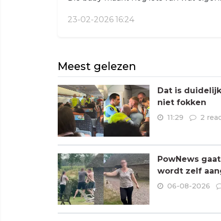
23-02-2026 16:24
Meest gelezen
Dat is duideli
niet fokken
11:29
2 rea
PowNews gaat 
wordt zelf aa
06-08-2026