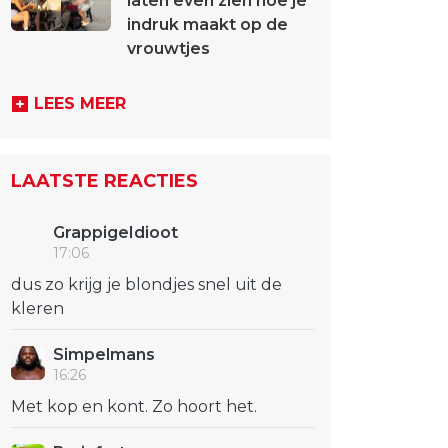
laten even zien hoe je
indruk maakt op de
vrouwtjes
LEES MEER
LAATSTE REACTIES
GrappigeIdioot
17:06
dus zo krijg je blondjes snel uit de
kleren
Simpelmans
16:26
Met kop en kont. Zo hoort het.