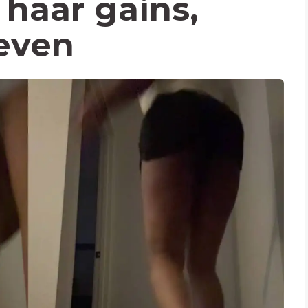
haar gains,
even