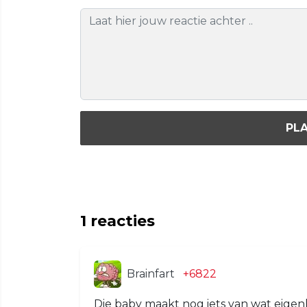
PLA
1
reacties
Brainfart
+6822
Die baby maakt nog iets van wat eigenlij