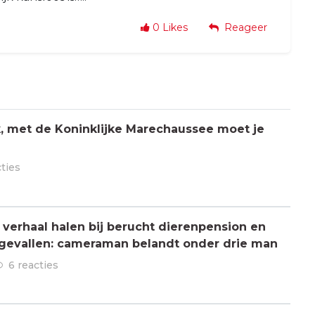
0
Likes
Reageer
jk, met de Koninklijke Marechaussee moet je
cties
verhaal halen bij berucht dierenpension en
ngevallen: cameraman belandt onder drie man
6 reacties