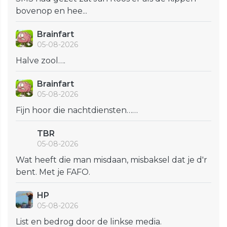
bovenop en hee...
Brainfart
05-08-2026
Halve zool….
Brainfart
05-08-2026
Fijn hoor die nachtdiensten……
TBR
05-08-2026
Wat heeft die man misdaan, misbaksel dat je d'r
bent. Met je FAFO.
HP
05-08-2026
List en bedrog door de linkse media.