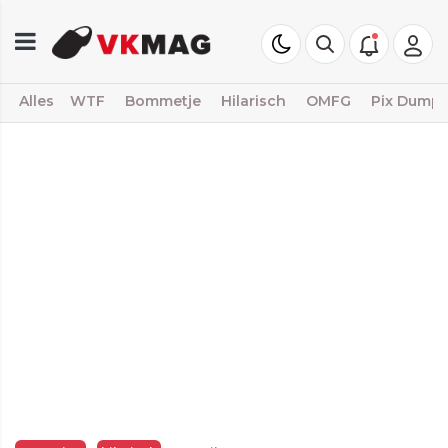
Alles
WTF
Bommetje
Hilarisch
OMFG
Pix Dump