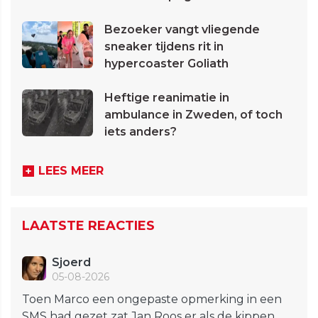
Bezoeker vangt vliegende
sneaker tijdens rit in
hypercoaster Goliath
Heftige reanimatie in
ambulance in Zweden, of toch
iets anders?
LEES MEER
LAATSTE REACTIES
Sjoerd
05-08-2026
Toen Marco een ongepaste opmerking in een
SMS had gezet zat Jan Roos er als de kippen