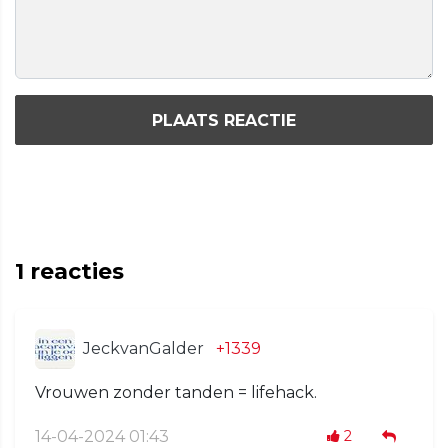
PLAATS REACTIE
1
reacties
JeckvanGalder
+1339
Vrouwen zonder tanden = lifehack.
14-04-2024 01:43
2