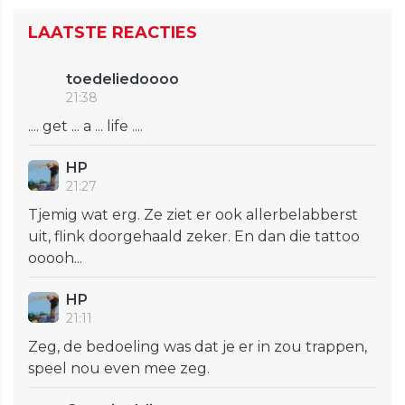
LAATSTE REACTIES
toedeliedoooo
21:38
.... get ... a ... life ....
HP
21:27
Tjemig wat erg. Ze ziet er ook allerbelabberst
uit, flink doorgehaald zeker. En dan die tattoo
ooooh...
HP
21:11
Zeg, de bedoeling was dat je er in zou trappen,
speel nou even mee zeg.