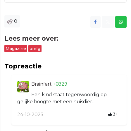
0
Lees meer over:
Magazine
omfg
Topreactie
Brainfart
+6829
Een kind staat tegenwoordig op
gelijke hoogte met een huisdier……
24-10-2025
3+