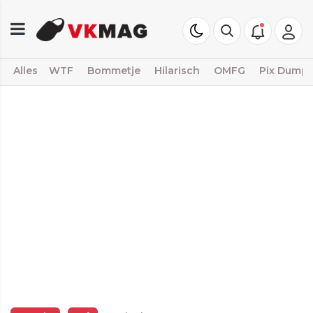
Alles
WTF
Bommetje
Hilarisch
OMFG
Pix Dump