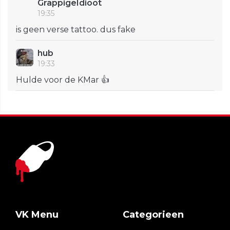
GrappigeIdioot
19:35
is geen verse tattoo. dus fake
hub
19:33
Hulde voor de KMar 👍
VK Menu
Categorieen