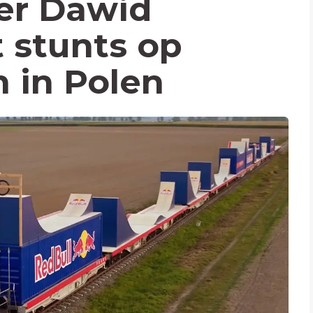
er Dawid
 stunts op
n in Polen