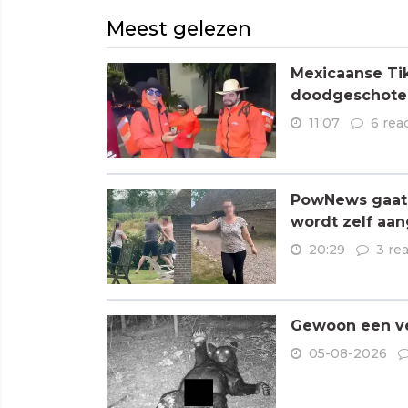
Meest gelezen
Mexicaanse Tik
doodgeschoten
11:07
6 rea
PowNews gaat 
wordt zelf aa
20:29
3 re
Gewoon een ve
05-08-2026