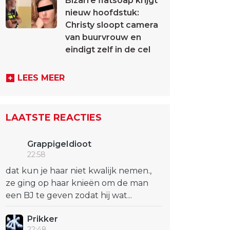
Bizarre flatsoap krijgt
nieuw hoofdstuk:
Christy sloopt camera
van buurvrouw en
eindigt zelf in de cel
LEES MEER
LAATSTE REACTIES
GrappigeIdioot
22:58
dat kun je haar niet kwalijk nemen.,
ze ging op haar knieën om de man
een BJ te geven zodat hij wat...
Prikker
22:48