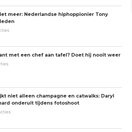
 niet meer: Nederlandse hiphoppionier Tony
rleden
cties
ant met een chef aan tafel? Doet hij nooit weer
cties
jkt niet alleen champagne en catwalks: Daryl
hard onderuit tijdens fotoshoot
acties