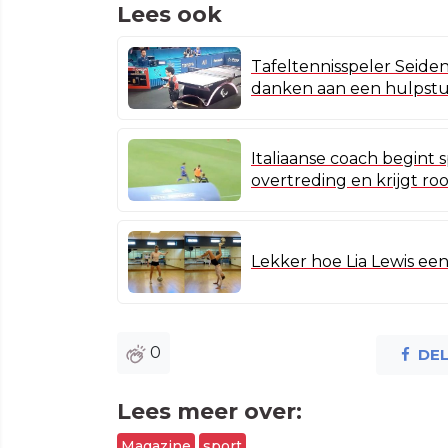
Lees ook
Tafeltennisspeler Seiden
danken aan een hulpst
Italiaanse coach begint
overtreding en krijgt ro
Lekker hoe Lia Lewis ee
0
DE
Lees meer over:
Magazine
sport