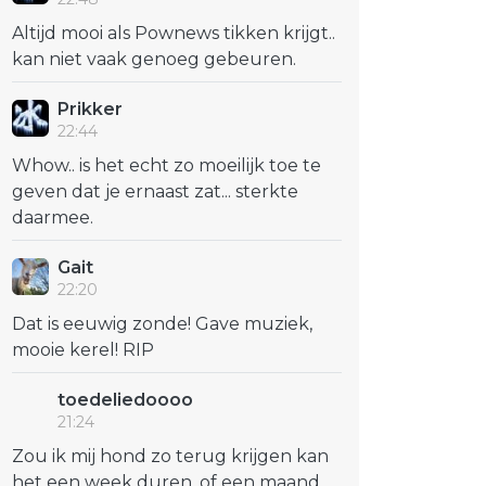
Altijd mooi als Pownews tikken krijgt..
kan niet vaak genoeg gebeuren.
Prikker
22:44
Whow.. is het echt zo moeilijk toe te
geven dat je ernaast zat... sterkte
daarmee.
Gait
22:20
Dat is eeuwig zonde! Gave muziek,
mooie kerel! RIP
toedeliedoooo
21:24
Zou ik mij hond zo terug krijgen kan
het een week duren, of een maand,