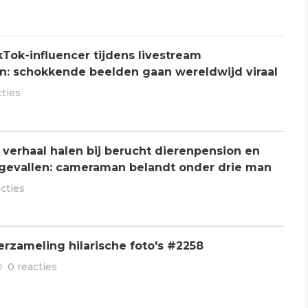
Tok-influencer tijdens livestream
: schokkende beelden gaan wereldwijd viraal
cties
verhaal halen bij berucht dierenpension en
ngevallen: cameraman belandt onder drie man
acties
rzameling hilarische foto's #2258
0 reacties