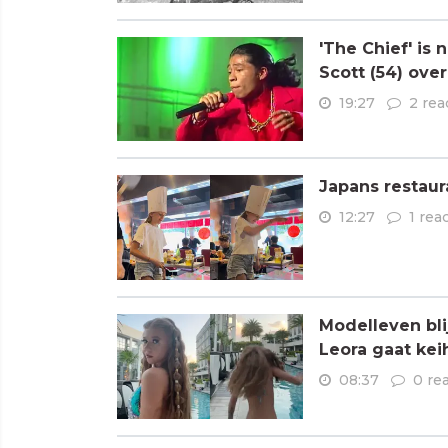
'The Chief' is
Scott (54) ove
19:27
2 rea
Japans restaur
12:27
1 rea
Modelleven bli
Leora gaat kei
08:37
0 re