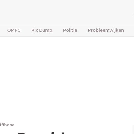
OMFG
Pix Dump
Politie
Probleemwijken
tiffbone