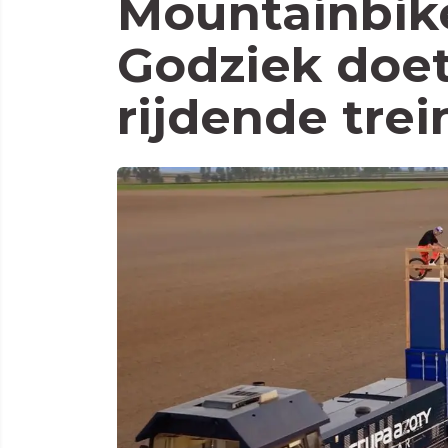
Mountainbik
Godziek doet
rijdende trei