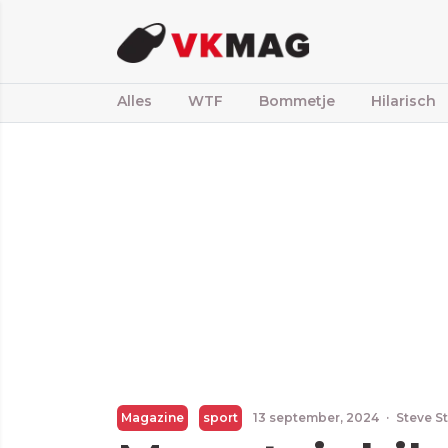
Alles
WTF
Bommetje
Hilarisch
Magazine
sport
13 september, 2024
·
Steve S