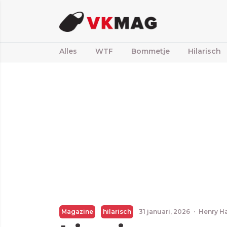
Alles
WTF
Bommetje
Hilarisch
Magazine
hilarisch
31 januari, 2026
·
Henry H