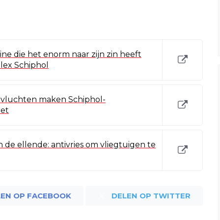
e die het enorm naar zijn zin heeft
plex Schiphol
vluchten maken Schiphol-
et
n de ellende: antivries om vliegtuigen te
LEN OP FACEBOOK
DELEN OP TWITTER