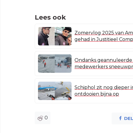
Lees ook
Zomervlog 2025 van Amin
gehad in Justitieel Com
Ondanks geannuleerde 
medewerkers sneeuwpr
Schiphol zit nog dieper i
ontdooien bijna op
0
DE