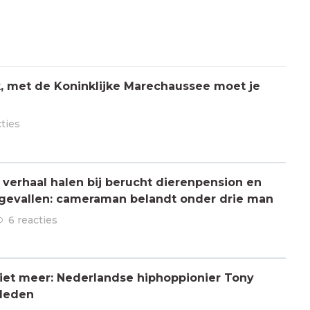
jk, met de Koninklijke Marechaussee moet je
cties
verhaal halen bij berucht dierenpension en
ngevallen: cameraman belandt onder drie man
6 reacties
 niet meer: Nederlandse hiphoppionier Tony
rleden