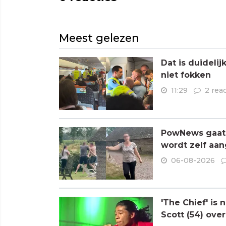
Meest gelezen
Dat is duideli
niet fokken
11:29
2 rea
PowNews gaat 
wordt zelf aa
06-08-2026
'The Chief' is
Scott (54) ove