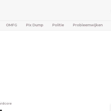
OMFG
Pix Dump
Politie
Probleemwijken
ardcore