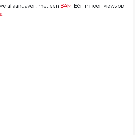
 we al aangaven: met een
BAM
. Eén miljoen views op
ia
.