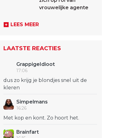
zich op rol van
vrouwelijke agente
LEES MEER
LAATSTE REACTIES
GrappigeIdioot
17:06
dus zo krijg je blondjes snel uit de
kleren
Simpelmans
16:26
Met kop en kont. Zo hoort het.
Brainfart