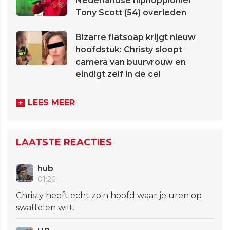
Nederlandse hiphoppionier
Tony Scott (54) overleden
Bizarre flatsoap krijgt nieuw
hoofdstuk: Christy sloopt
camera van buurvrouw en
eindigt zelf in de cel
LEES MEER
LAATSTE REACTIES
hub
01:26
Christy heeft echt zo'n hoofd waar je uren op
swaffelen wilt.