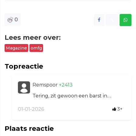
0
Lees meer over:
Magazine
omfg
Topreactie
Remspoor
+2413
Tering, zit gewoon een barst in….
01-01-2026
3+
Plaats reactie