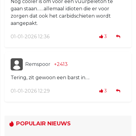
Nog cooler is om voor een vuurpeleton te
gaan staan……allemaal idioten die er voor
zorgen dat ook het carbidschieten wordt
aangepakt.
01-01-2026 12:36
3
Remspoor
+2413
Tering, zit gewoon een barst in….
01-01-2026 12:29
3
POPULAIR NIEUWS