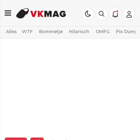
Alles
WTF
Bommetje
Hilarisch
OMFG
Pix Dump