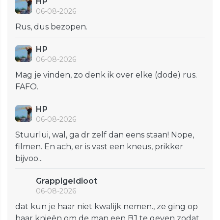
HP
06-08-2026
Rus, dus bezopen.
HP
06-08-2026
Mag je vinden, zo denk ik over elke (dode) rus.
FAFO.
HP
06-08-2026
Stuurlui, wal, ga dr zelf dan eens staan! Nope,
filmen. En ach, er is vast een kneus, prikker
bijvoo...
GrappigeIdioot
06-08-2026
dat kun je haar niet kwalijk nemen., ze ging op
haar knieën om de man een BJ te geven zodat