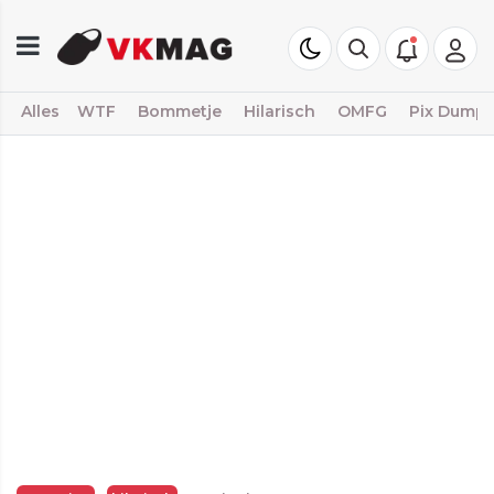
Alles
WTF
Bommetje
Hilarisch
OMFG
Pix Dump