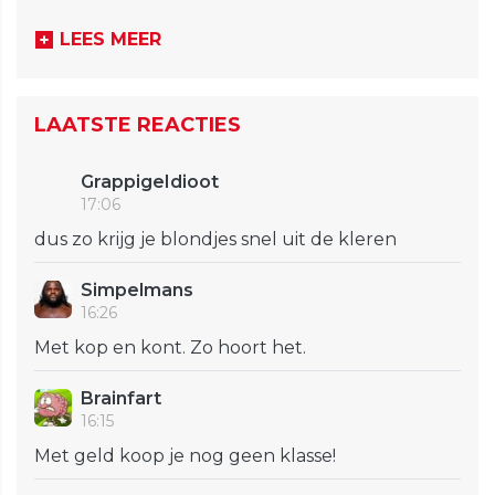
LEES MEER
LAATSTE REACTIES
GrappigeIdioot
17:06
dus zo krijg je blondjes snel uit de kleren
Simpelmans
16:26
Met kop en kont. Zo hoort het.
Brainfart
16:15
Met geld koop je nog geen klasse!