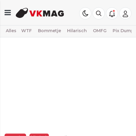
Alles
WTF
Bommetje
Hilarisch
OMFG
Pix Dump