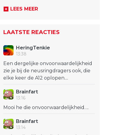
LEES MEER
LAATSTE REACTIES
HeringTenkie
13:38
Een dergelijke onvoorwaardelijkheid
zie je bij de neusringdragers ook, die
elke keer de A12 oplopen....
Brainfart
13:16
Mooi he die onvoorwaardelijkheid….
Brainfart
13:14