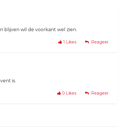
 blijven wil de voorkant wel zien.
1
Likes
Reageer
vent is.
0
Likes
Reageer