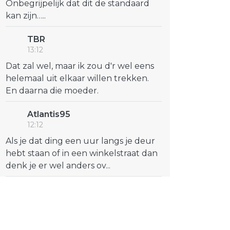
Onbegrijpelijk dat dit de standaard
kan zijn…..
TBR
13:12
Dat zal wel, maar ik zou d'r wel eens
helemaal uit elkaar willen trekken.
En daarna die moeder.
Atlantis95
12:12
Als je dat ding een uur langs je deur
hebt staan of in een winkelstraat dan
denk je er wel anders ov...