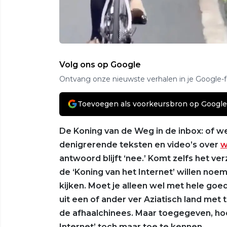
Volg ons op Google
Ontvang onze nieuwste verhalen in je Google-
Toevoegen als voorkeursbron op Google
De Koning van de Weg in de inbox: of we
denigrerende teksten en video’s over
w
antwoord blijft ‘nee.’ Komt zelfs het 
de ‘Koning van het Internet’ willen noe
kijken. Moet je alleen wel met hele go
uit een of ander ver Aziatisch land met
de afhaalchinees. Maar toegegeven, hoo
Internet’ toch maar toe te kennen.