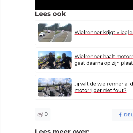
Lees ook
Wielrenner krijgt vliegle
Wielrenner haalt motorri
gaat daarna op zijn plaat
Jij wilt de wielrenner al
motorrijder niet fout?
0
DE
Lees meer over: