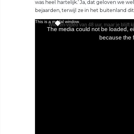
was heel hartelijk.’ Ja, dat geloven we w
bejaarden, terwijl ze in het buitenland d