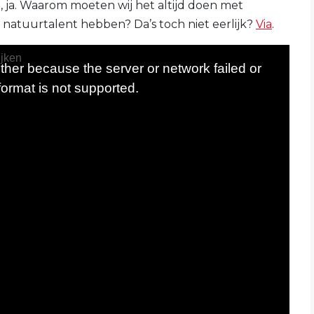
el, ja. Waarom moeten wij het altijd doen met
it natuurtalent hebben? Da’s toch niet eerlijk?
Via
.