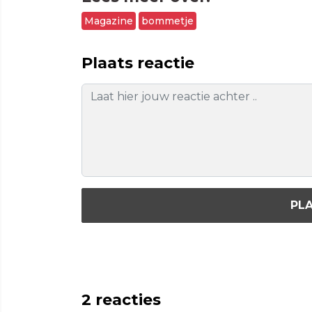
Magazine
bommetje
Plaats reactie
PLA
2
reacties