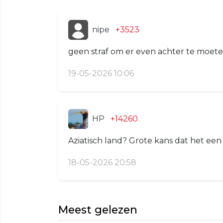
nipe
+3523
geen straf om er even achter te moeten
19-05-2026 10:06
HP
+14260
Aziatisch land? Grote kans dat het een 
18-05-2026 20:58
Meest gelezen