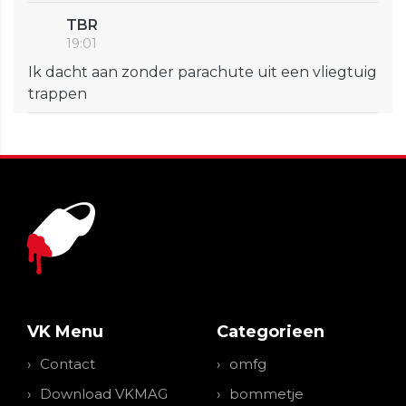
TBR
19:01
Ik dacht aan zonder parachute uit een vliegtuig
trappen
VK Menu
Categorieen
Contact
omfg
Download VKMAG
bommetje