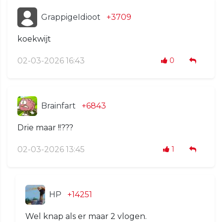
GrappigeIdioot
+3709
koekwijt
02-03-2026 16:43
0
Brainfart
+6843
Drie maar !!???
02-03-2026 13:45
1
HP
+14251
Wel knap als er maar 2 vlogen.