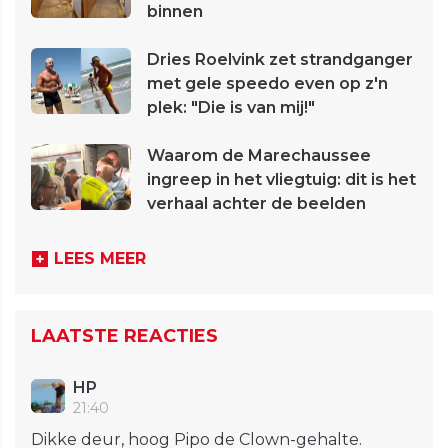
binnen
Dries Roelvink zet strandganger
met gele speedo even op z'n
plek: "Die is van mij!"
Waarom de Marechaussee
ingreep in het vliegtuig: dit is het
verhaal achter de beelden
LEES MEER
LAATSTE REACTIES
HP
21:40
Dikke deur, hoog Pipo de Clown-gehalte.