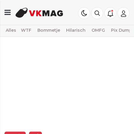
Alles
WTF
Bommetje
Hilarisch
OMFG
Pix Dump