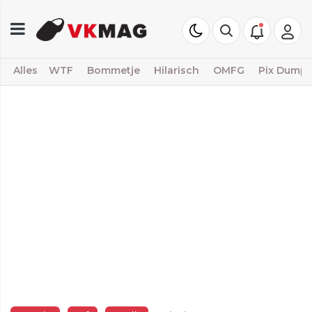
Alles
WTF
Bommetje
Hilarisch
OMFG
Pix Dump