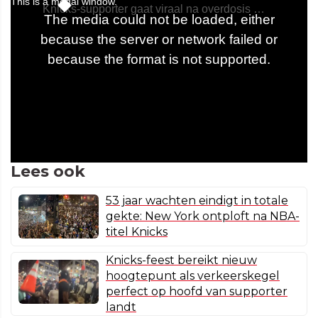
Lees ook
53 jaar wachten eindigt in totale
gekte: New York ontploft na NBA-
titel Knicks
Knicks-feest bereikt nieuw
hoogtepunt als verkeerskegel
perfect op hoofd van supporter
landt