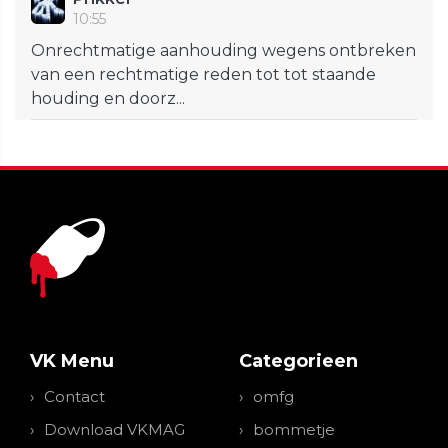
10:55
Onrechtmatige aanhouding wegens ontbreken
van een rechtmatige reden tot tot staande
houding en doorz...
VK Menu
Categorieen
Contact
omfg
Download VKMAG
bommetje