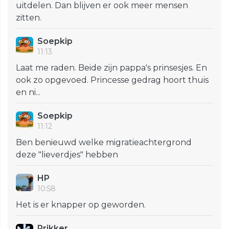
uitdelen. Dan blijven er ook meer mensen
zitten.
Soepkip
11:13
Laat me raden. Beide zijn pappa's prinsesjes. En
ook zo opgevoed. Princesse gedrag hoort thuis
en ni...
Soepkip
11:12
Ben benieuwd welke migratieachtergrond
deze "lieverdjes" hebben
HP
10:58
Het is er knapper op geworden.
Prikker