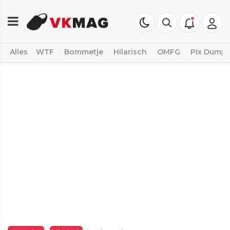
Alles
WTF
Bommetje
Hilarisch
OMFG
Pix Dump