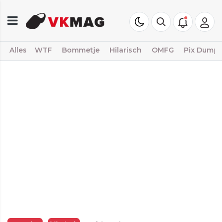
Alles
WTF
Bommetje
Hilarisch
OMFG
Pix Dump