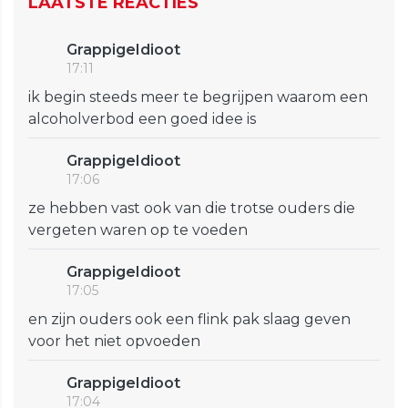
LAATSTE REACTIES
GrappigeIdioot
17:11
ik begin steeds meer te begrijpen waarom een
alcoholverbod een goed idee is
GrappigeIdioot
17:06
ze hebben vast ook van die trotse ouders die
vergeten waren op te voeden
GrappigeIdioot
17:05
en zijn ouders ook een flink pak slaag geven
voor het niet opvoeden
GrappigeIdioot
17:04