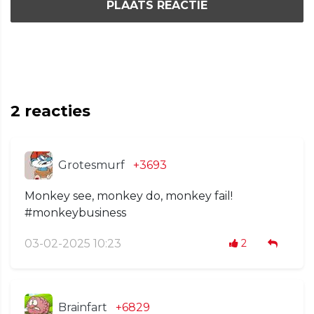
PLAATS REACTIE
2
reacties
Grotesmurf
+3693
Monkey see, monkey do, monkey fail!
#monkeybusiness
03-02-2025 10:23
2
Brainfart
+6829