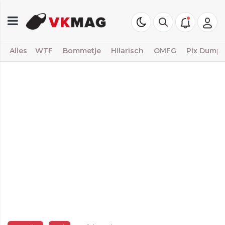
Alles
WTF
Bommetje
Hilarisch
OMFG
Pix Dump