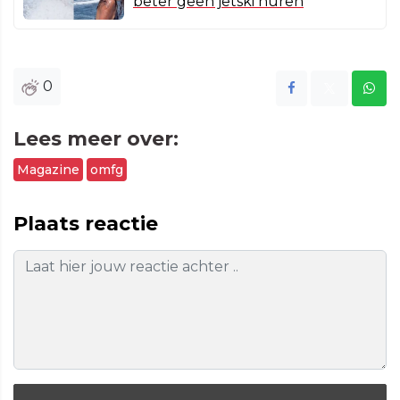
beter geen jetski huren
0
Lees meer over:
Magazine
omfg
Plaats reactie