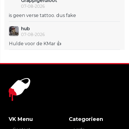
GrappigeIdioot
07-08-2026
is geen verse tattoo. dus fake
hub
07-08-2026
Hulde voor de KMar 👍
VK Menu
Categorieen