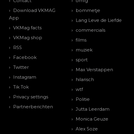
Contact
omfg
Download VKMAG
bommetje
App
Lang Leve de Liefde
VKMag facts
commercials
VKMag shop
films
RSS
muziek
Facebook
sport
Twitter
Max Verstappen
Instagram
hilarisch
Tik Tok
wtf
Privacy settings
Politie
Partnerberichten
Jutta Leerdam
Monica Geuze
Alex Soze