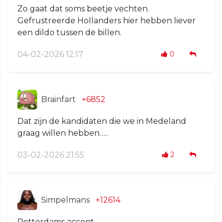
Zo gaat dat soms beetje vechten.
Gefrustreerde Hollanders hier hebben liever
een dildo tussen de billen.
04-02-2026 12:17
0
Brainfart
+6852
Dat zijn de kandidaten die we in Medeland
graag willen hebben…..
03-02-2026 21:55
2
Simpelmans
+12614
Rotterdams accent.