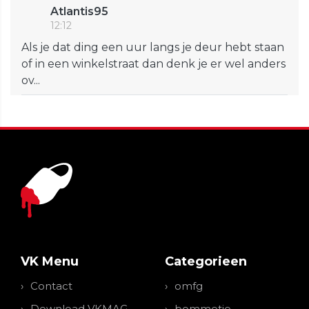
Atlantis95
12:12
Als je dat ding een uur langs je deur hebt staan
of in een winkelstraat dan denk je er wel anders
ov...
VK Menu
Categorieen
Contact
omfg
Download VKMAG
bommetje