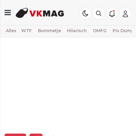
Alles
WTF
Bommetje
Hilarisch
OMFG
Pix Dump